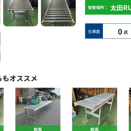
太田R
保管場所：
0
在庫数
点
らもオススメ
群馬
群馬