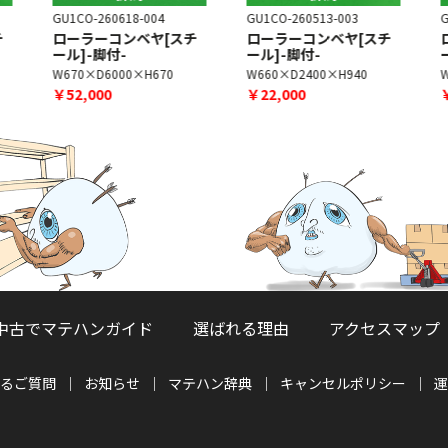
GU1CO-260618-004
GU1CO-260513-003
G
チ
ローラーコンベヤ[スチ
ローラーコンベヤ[スチ
ール]-脚付-
ール]-脚付-
W670×D6000×H670
W660×D2400×H940
￥52,000
￥22,000
中古でマテハンガイド
選ばれる理由
アクセスマップ
るご質問
お知らせ
マテハン辞典
キャンセルポリシー
運