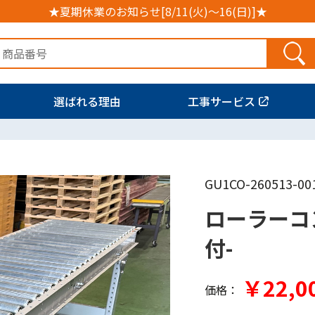
★夏期休業のお知らせ[8/11(火)～16(日)]★
選ばれる理由
工事サービス
GU1CO-260513-00
ローラーコ
付-
￥22,0
価格：