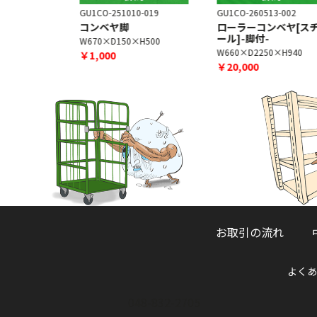
8-005
GU1CO-251010-019
GU1CO-260513-002
コンベヤ脚
ローラーコンベヤ[ス
ール]-脚付-
H700
W670×D150×H500
W660×D2250×H940
￥1,000
￥20,000
お取引の流れ
よくあ
048-832-2705