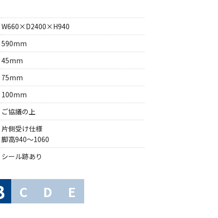
W660×D2400×H940
590mm
45mm
75mm
100mm
ご協議の上
片側受け仕様
脚高940～1060
シール跡あり
B
C
D
E