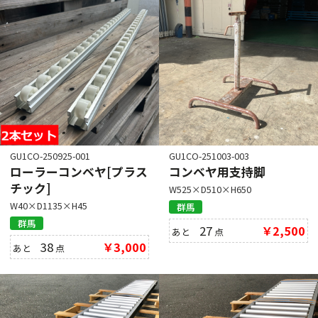
GU1CO-250925-001
GU1CO-251003-003
ローラーコンベヤ[プラス
コンベヤ用支持脚
チック]
W525×D510×H650
W40×D1135×H45
群馬
群馬
27
￥2,500
あと
点
38
￥3,000
あと
点