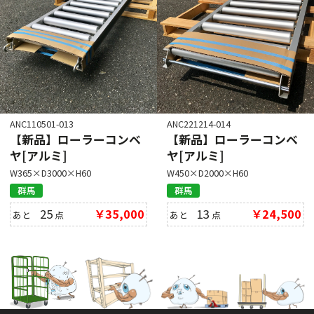
ANC110501-013
ANC221214-014
【新品】ローラーコンベ
【新品】ローラーコンベ
ヤ[アルミ]
ヤ[アルミ]
W365×D3000×H60
W450×D2000×H60
群馬
群馬
25
￥35,000
13
￥24,500
あと
点
あと
点