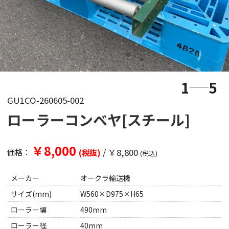
1
5
GU1CO-260605-002
ローラーコンベヤ[スチール]
￥8,000
/
￥8,800
価格：
(税抜)
(税込)
メーカー
オークラ輸送機
サイズ(mm)
W560×D975×H65
ローラー幅
490mm
ローラー径
40mm