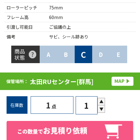
ローラーピッチ
75mm
フレーム高
60mm
引渡し可能日
ご協議の上
備考
サビ、シール跡あり
商品
C
A
B
D
E
状態
太田RUセンター[群馬]
保管場所：
▲
1
在庫数
点
▼