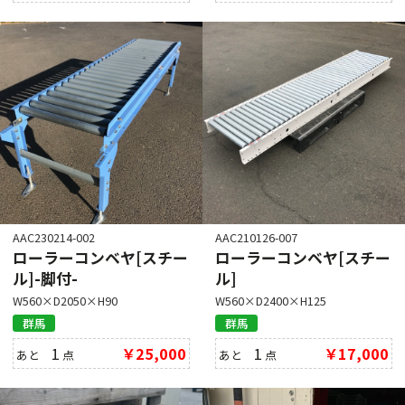
AAC230214-002
AAC210126-007
ローラーコンベヤ[スチー
ローラーコンベヤ[スチー
ル]-脚付-
ル]
W560×D2050×H90
W560×D2400×H125
群馬
群馬
1
￥25,000
1
￥17,000
あと
点
あと
点