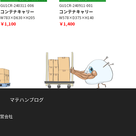
U1CR-240311-006
GU1CR-240911-001
AAX190730-
コンテナキャリー
コンテナキャリー
キャスター
付]
W783×D630×H205
W578×D375×H140
W75×D25×
￥1,100
￥1,400
￥300
マテハンブログ
営会社