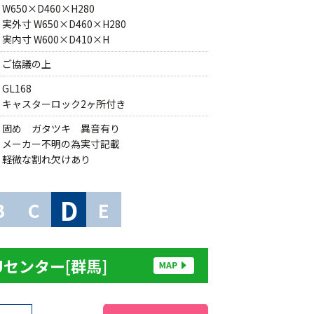
W650×D460×H280
実外寸 W650×D460×H280
実内寸 W600×D410×H
ご協議の上
GL168
キャスターロック2ヶ所付き
固め ガタツキ 異音有り
メーカー不明の為実寸記載
軽微な割れ欠けあり
D
B
C
E
Uセンター[群馬]