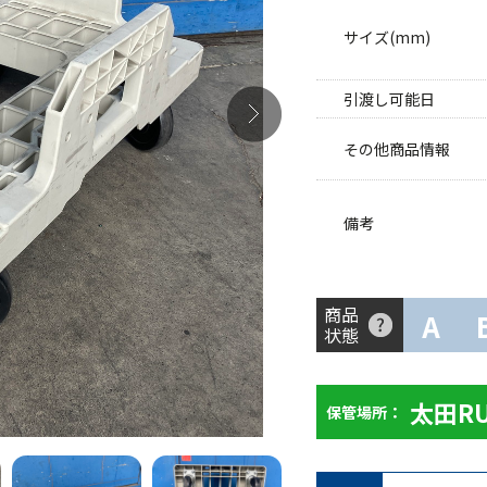
サイズ(mm)
引渡し可能日
その他商品情報
備考
商品
A
状態
太田R
保管場所：