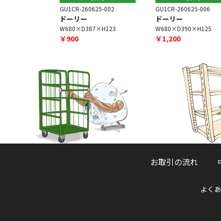
5-001
GU1CR-260625-002
GU1CR-260625-006
ドーリー
ドーリー
H123
W680×D387×H123
W680×D390×H125
￥900
￥1,200
お取引の流れ
よくあ
048-832-2705