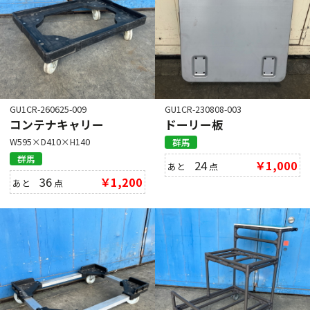
GU1CR-260625-009
GU1CR-230808-003
コンテナキャリー
ドーリー板
W595×D410×H140
群馬
群馬
24
￥1,000
あと
点
36
￥1,200
あと
点