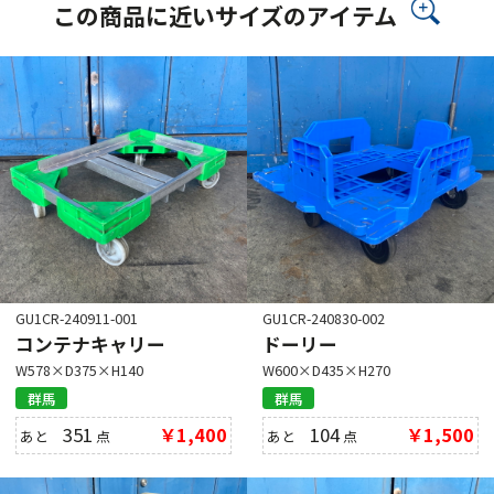
この商品に近いサイズのアイテム
GU1CR-240911-001
GU1CR-240830-002
コンテナキャリー
ドーリー
W578×D375×H140
W600×D435×H270
群馬
群馬
351
￥1,400
104
￥1,500
あと
点
あと
点