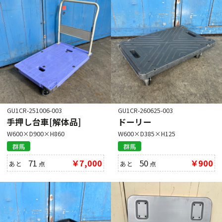
GU1CR-251006-003
GU1CR-260625-003
手押し台車[解体品]
ドーリー
W600×D900×H860
W600×D385×H125
群馬
群馬
71
￥7,000
50
￥900
あと
点
あと
点