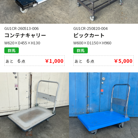
GU1CR-260513-006
GU1CR-250820-004
コンテナキャリー
ピックカート
W620×D455×H130
W600×D1150×H960
群馬
群馬
6
￥1,000
6
￥5,000
あと
点
あと
点