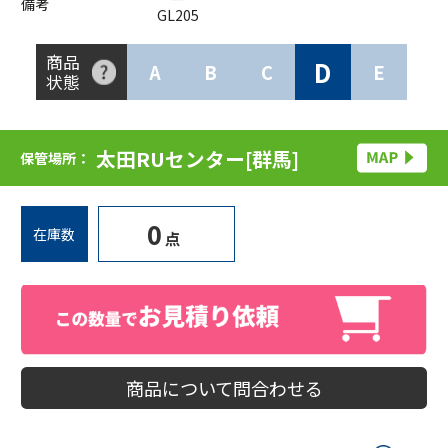
備考
GL205
商品
D
A
B
C
E
状態
太田RUセンター[群馬]
保管場所：
0
在庫数
点
商品について問合わせる