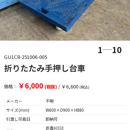
1
10
GU1CR-251006-005
折りたたみ手押し台車
￥6,000
/
￥6,600
価格：
(税抜)
(税込)
メーカー
不明
サイズ(mm)
W600×D900×H880
引渡し可能日
即納可
折畳H310