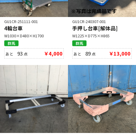
GU1CR-251111-001
GU1CR-240307-001
4輪台車
手押し台車[解体品]
W1030×D480×H1700
W1225×D775×H865
群馬
群馬
93
￥4,000
89
￥13,000
あと
点
あと
点