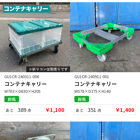
GU1CR-240311-006
GU1CR-240911-001
コンテナキャリー
コンテナキャリー
W783×D630×H205
W578×D375×H140
群馬
群馬
389
￥1,100
351
￥1,400
あと
点
あと
点