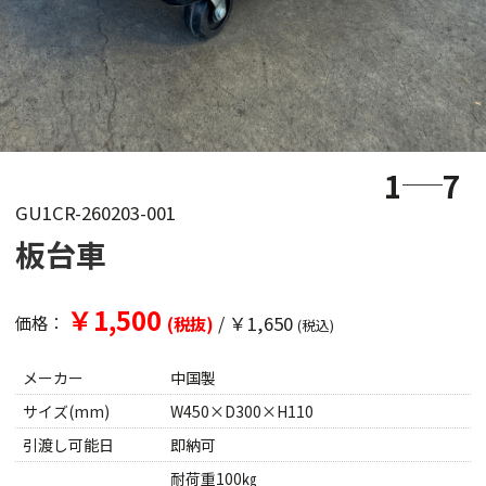
1
7
GU1CR-260203-001
板台車
￥1,500
/
￥1,650
価格：
(税抜)
(税込)
メーカー
中国製
サイズ(mm)
W450×D300×H110
引渡し可能日
即納可
耐荷重100㎏