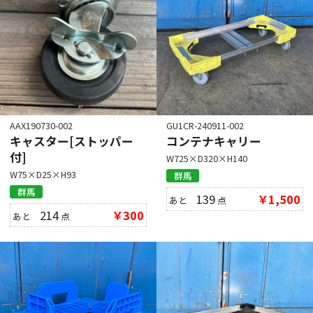
AAX190730-002
GU1CR-240911-002
キャスター[ストッパー
コンテナキャリー
付]
W725×D320×H140
W75×D25×H93
群馬
群馬
139
￥1,500
あと
点
214
￥300
あと
点