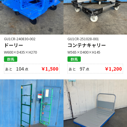
GU1CR-240830-002
GU1CR-251028-001
ドーリー
コンテナキャリー
W600×D435×H270
W565×D400×H145
群馬
群馬
104
￥1,500
97
￥1,200
あと
点
あと
点