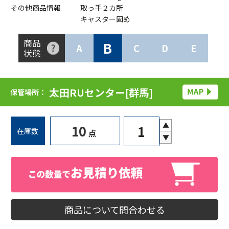
その他商品情報
取っ手２カ所
キャスター固め
商品
B
A
C
D
E
状態
太田RUセンター[群馬]
保管場所：
▲
10
在庫数
点
▼
商品について問合わせる