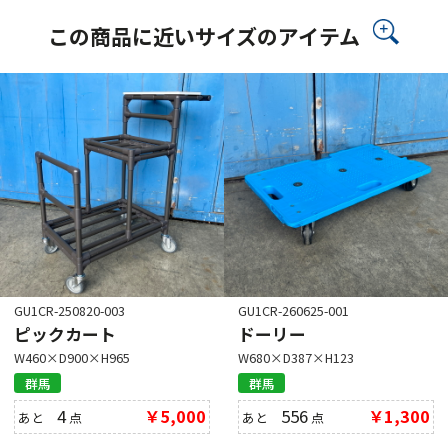
この商品に近いサイズのアイテム
GU1CR-250820-003
GU1CR-260625-001
ピックカート
ドーリー
W460×D900×H965
W680×D387×H123
群馬
群馬
4
￥5,000
556
￥1,300
あと
点
あと
点