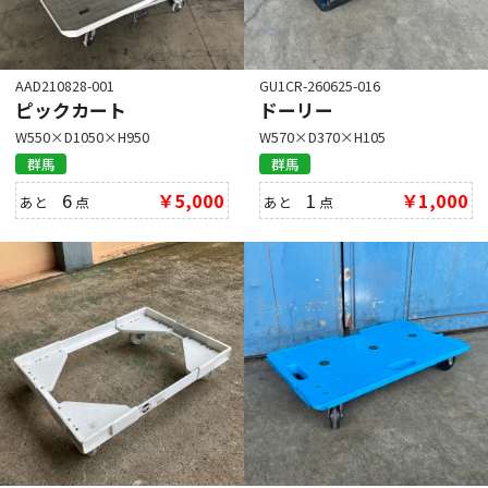
AAD210828-001
GU1CR-260625-016
ピックカート
ドーリー
W550×D1050×H950
W570×D370×H105
群馬
群馬
6
￥5,000
1
￥1,000
あと
点
あと
点