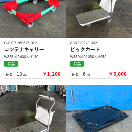
GU1CR-260625-012
AAD210828-002
コンテナキャリー
ピックカート
W565×D400×H130
W550×D1050×H950
群馬
群馬
13
￥1,200
6
￥5,000
あと
点
あと
点