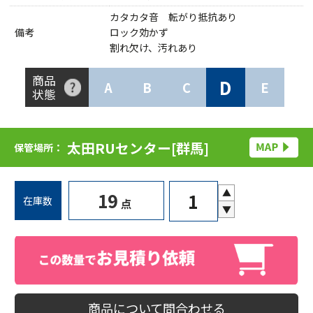
カタカタ音 転がり抵抗あり
備考
ロック効かず
割れ欠け、汚れあり
商品
D
A
B
C
E
状態
太田RUセンター[群馬]
保管場所：
▲
19
在庫数
点
▼
商品について問合わせる