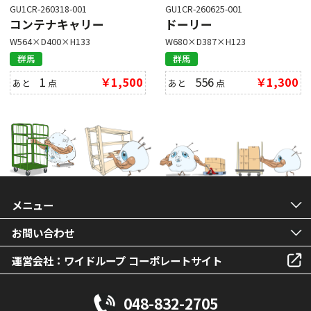
GU1CR-260318-001
GU1CR-260625-001
コンテナキャリー
ドーリー
W564×D400×H133
W680×D387×H123
群馬
群馬
1
￥1,500
556
￥1,300
あと
点
あと
点
メニュー
お問い合わせ
運営会社：ワイドループ コーポレートサイト
048-832-2705