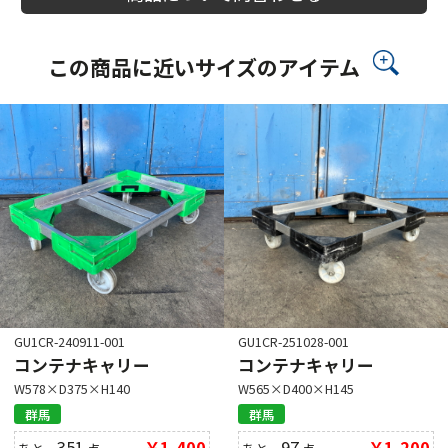
この商品に近いサイズのアイテム
GU1CR-240911-001
GU1CR-251028-001
コンテナキャリー
コンテナキャリー
W578×D375×H140
W565×D400×H145
群馬
群馬
351
￥1,400
97
￥1,200