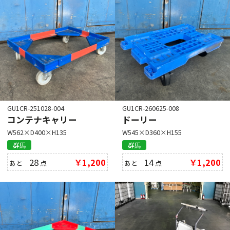
GU1CR-251028-004
GU1CR-260625-008
コンテナキャリー
ドーリー
W562×D400×H135
W545×D360×H155
群馬
群馬
28
￥1,200
14
￥1,200
あと
点
あと
点