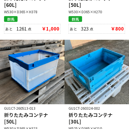
[60L]
[50L]
W530×D365×H378
W530×D365×H270
群馬
群馬
1261
￥1,000
323
￥800
あと
点
あと
点
GU1CT-260513-013
GU1CT-260324-002
折りたたみコンテナ
折りたたみコンテナ
[50L]
[30L]
W530×D365×H323
W525×D365×H210