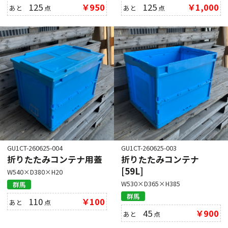
125
￥950
125
￥1,000
あと
点
あと
点
GU1CT-260625-004
GU1CT-260625-003
折りたたみコンテナ用蓋
折りたたみコンテナ
[59L]
W540×D380×H20
W530×D365×H385
群馬
群馬
110
￥100
あと
点
45
￥900
あと
点