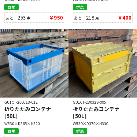
群馬
群馬
253
￥950
218
￥400
あと
点
あと
点
GU1CT-260513-012
GU1CT-230329-005
折りたたみコンテナ
折りたたみコンテナ
[50L]
[50L]
W530×D365×H320
W530×D370×H330
群馬
群馬