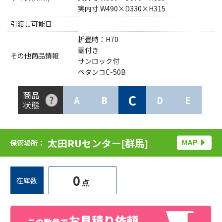
実内寸 W490×D330×H315
引渡し可能日
折畳時：H70
蓋付き
その他商品情報
サンロック付
ペタンコC-50B
商品
C
A
B
D
E
状態
太田RUセンター[群馬]
保管場所：
0
在庫数
点