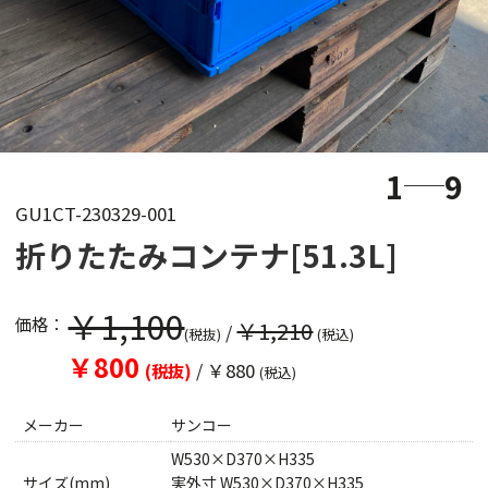
1
9
GU1CT-230329-001
折りたたみコンテナ[51.3L]
￥1,100
価格：
￥1,210
/
(税抜)
(税込)
￥800
/
￥880
(税抜)
(税込)
メーカー
サンコー
W530×D370×H335
サイズ(mm)
実外寸 W530×D370×H335