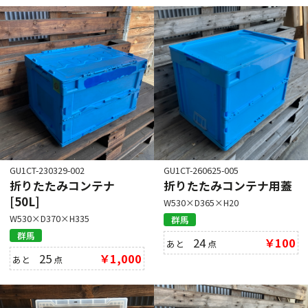
GU1CT-230329-002
GU1CT-260625-005
折りたたみコンテナ
折りたたみコンテナ用蓋
[50L]
W530×D365×H20
W530×D370×H335
群馬
群馬
24
￥100
あと
点
25
￥1,000
あと
点