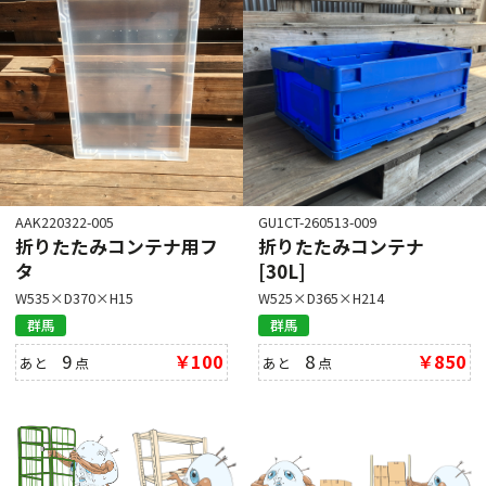
AAK220322-005
GU1CT-260513-009
折りたたみコンテナ用フ
折りたたみコンテナ
タ
[30L]
W535×D370×H15
W525×D365×H214
群馬
群馬
9
￥100
8
￥850
あと
点
あと
点