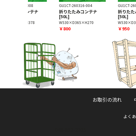
-008
GU1CT-260316-004
GU1CT-260513-013
コンテナ
折りたたみコンテナ
折りたたみコンテナ
[50L]
[50L]
H378
W530×D365×H270
W530×D365×H323
￥800
￥950
お取引の流れ
よくあ
048-832-2705