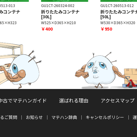
GU1CT-260324-002
GU1CT-260513-012
G
折りたたみコンテナ
折りたたみコンテナ
[30L]
[50L]
W525×D365×H210
W530×D365×H320
￥400
￥950
中古でマテハンガイド
選ばれる理由
アクセスマップ
るご質問
お知らせ
マテハン辞典
キャンセルポリシー
運