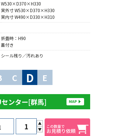
W530×D370×H330
実外寸 W530×D370×H330
実内寸 W490×D330×H310
折畳時：H90
蓋付き
シール残り／汚れあり
D
B
C
E
Uセンター[群馬]
▲
点
▼