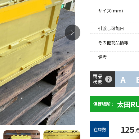
サイズ(mm)
引渡し可能日
その他商品情報
備考
商品
A
状態
太田R
保管場所：
125
在庫数