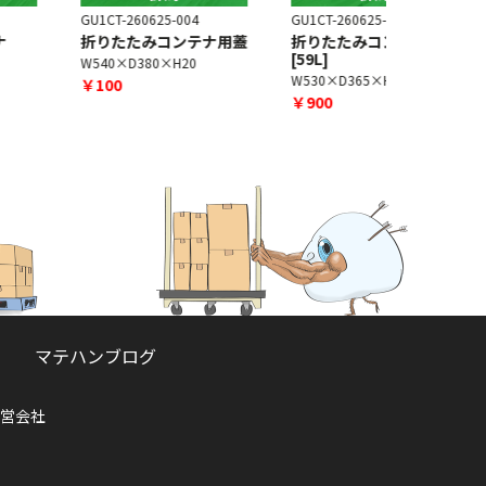
U1CT-260625-004
GU1CT-260625-003
GU1CT-230
折りたたみコンテナ用蓋
折りたたみコンテナ
折りたた
[59L]
[50L]
W540×D380×H20
W530×D365×H385
W530×D37
￥100
￥900
￥1,000
マテハンブログ
営会社