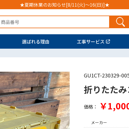
★夏期休業のお知らせ[8/11(火)～16(日)]★
選ばれる理由
工事サービス
GU1CT-230329-00
折りたたみコ
￥1,00
価格：
メーカー