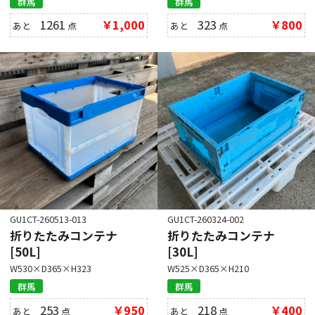
群馬
群馬
1261
￥1,000
323
￥800
あと
点
あと
点
GU1CT-260513-013
GU1CT-260324-002
折りたたみコンテナ
折りたたみコンテナ
[50L]
[30L]
W530×D365×H323
W525×D365×H210
群馬
群馬
253
￥950
218
￥400
あと
点
あと
点