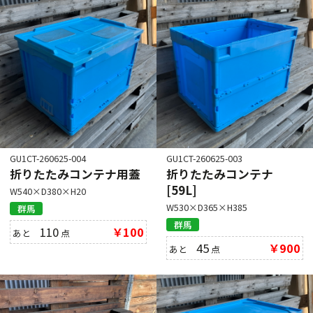
GU1CT-260625-004
GU1CT-260625-003
折りたたみコンテナ用蓋
折りたたみコンテナ
[59L]
W540×D380×H20
W530×D365×H385
群馬
群馬
110
￥100
あと
点
45
￥900
あと
点