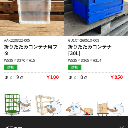
AAK220322-005
GU1CT-260513-009
折りたたみコンテナ用フ
折りたたみコンテナ
タ
[30L]
W535×D370×H15
W525×D365×H214
群馬
群馬
9
￥100
8
￥850
あと
点
あと
点
メニュー