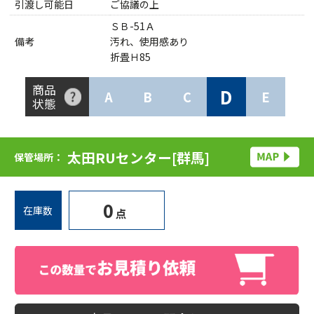
引渡し可能日
ご協議の上
ＳＢ-51Ａ
備考
汚れ、使用感あり
折畳Ｈ85
商品
D
A
B
C
E
状態
太田RUセンター[群馬]
保管場所：
0
在庫数
点