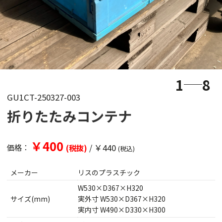
1
8
GU1CT-250327-003
折りたたみコンテナ
￥400
/
￥440
価格：
(税抜)
(税込)
メーカー
リスのプラスチック
W530×D367×H320
サイズ(mm)
実外寸 W530×D367×H320
実内寸 W490×D330×H300