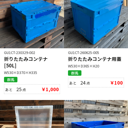
GU1CT-230329-002
GU1CT-260625-005
折りたたみコンテナ
折りたたみコンテナ用蓋
[50L]
W530×D365×H20
W530×D370×H335
群馬
群馬
24
￥100
あと
点
25
￥1,000
あと
点