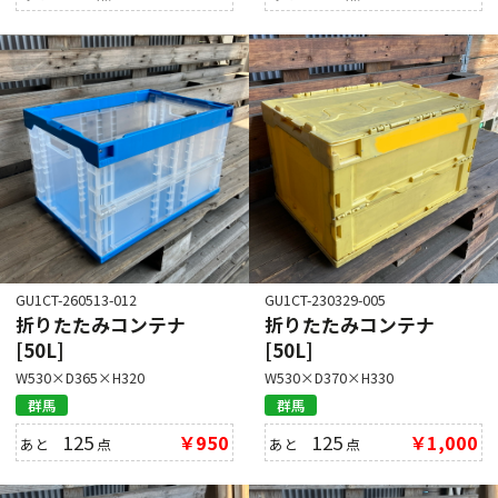
GU1CT-260513-012
GU1CT-230329-005
折りたたみコンテナ
折りたたみコンテナ
[50L]
[50L]
W530×D365×H320
W530×D370×H330
群馬
群馬
125
￥950
125
￥1,000
あと
点
あと
点