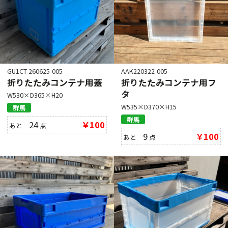
GU1CT-260625-005
AAK220322-005
折りたたみコンテナ用蓋
折りたたみコンテナ用フ
タ
W530×D365×H20
W535×D370×H15
群馬
群馬
24
￥100
あと
点
9
￥100
あと
点