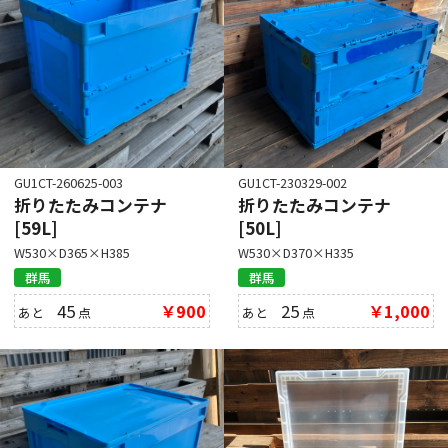
GU1CT-260625-003
GU1CT-230329-002
折りたたみコンテナ
折りたたみコンテナ
[59L]
[50L]
W530×D365×H385
W530×D370×H335
群馬
群馬
45
￥900
25
￥1,000
あと
点
あと
点