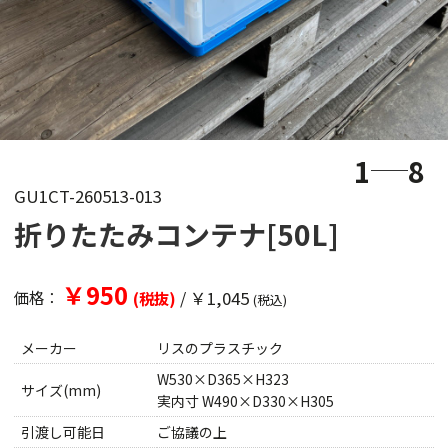
1
8
GU1CT-260513-013
折りたたみコンテナ[50L]
￥950
/
￥1,045
価格：
(税抜)
(税込)
メーカー
リスのプラスチック
W530×D365×H323
サイズ(mm)
実内寸 W490×D330×H305
引渡し可能日
ご協議の上