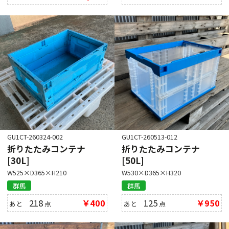
GU1CT-260324-002
GU1CT-260513-012
折りたたみコンテナ
折りたたみコンテナ
[30L]
[50L]
W525×D365×H210
W530×D365×H320
群馬
群馬
218
￥400
125
￥950
あと
点
あと
点