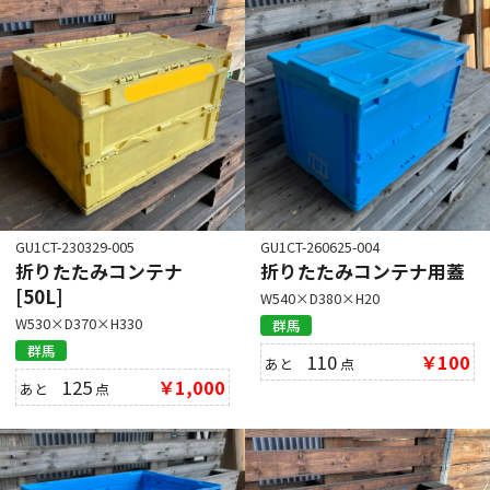
GU1CT-230329-005
GU1CT-260625-004
折りたたみコンテナ
折りたたみコンテナ用蓋
[50L]
W540×D380×H20
W530×D370×H330
群馬
群馬
110
￥100
あと
点
125
￥1,000
あと
点