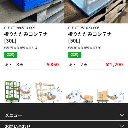
GU1CT-260513-009
GU1CT-251023-006
折りたたみコンテナ
折りたたみコンテナ
[30L]
[50L]
W525×D365×H214
W530×D365×H320
群馬
群馬
8
￥850
2
￥1,200
あと
点
あと
点
メニュー
お問い合わせ