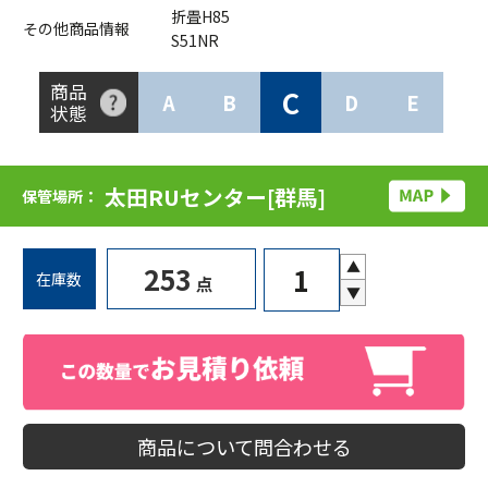
折畳H85
その他商品情報
S51NR
商品
C
A
B
D
E
状態
太田RUセンター[群馬]
保管場所：
▲
253
在庫数
点
▼
商品について問合わせる