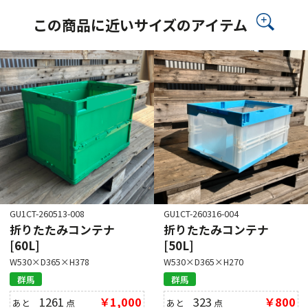
この商品に近いサイズのアイテム
GU1CT-260513-008
GU1CT-260316-004
折りたたみコンテナ
折りたたみコンテナ
[60L]
[50L]
W530×D365×H378
W530×D365×H270
群馬
群馬
1261
￥1,000
323
￥800
あと
点
あと
点