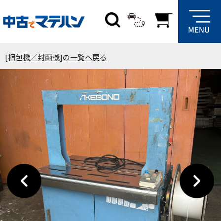
[梱包機／封函機]の一覧へ戻る