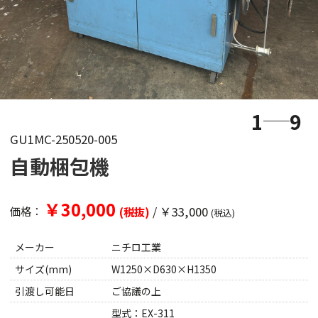
1
9
GU1MC-250520-005
自動梱包機
￥30,000
/
￥33,000
価格：
(税抜)
(税込)
メーカー
ニチロ工業
サイズ(mm)
W1250×D630×H1350
引渡し可能日
ご協議の上
型式：EX-311