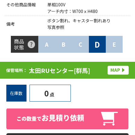
その他商品情報
単相100V
アーチ内寸：W700ｘH480
ボタン割れ、キャスター割れあり
備考
写真参照
商品
D
A
B
C
E
状態
太田RUセンター[群馬]
保管場所：
0
在庫数
点