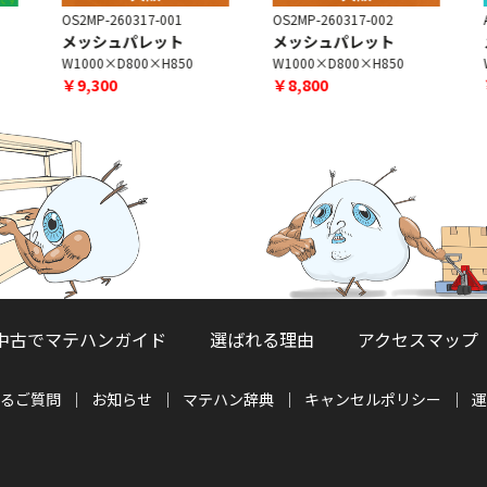
OS2MP-260317-001
OS2MP-260317-002
A
メッシュパレット
メッシュパレット
W1000×D800×H850
W1000×D800×H850
￥9,300
￥8,800
中古でマテハンガイド
選ばれる理由
アクセスマップ
るご質問
お知らせ
マテハン辞典
キャンセルポリシー
運