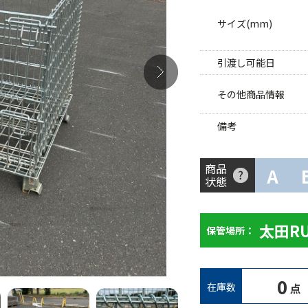
サイズ(mm)
引渡し可能日
その他商品情報
備考
商品
A
状態
太田R
保管場所：
0
在庫数
点