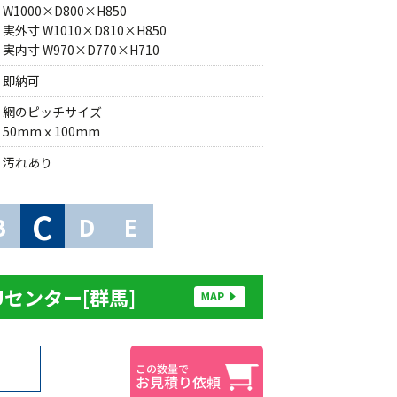
W1000×D800×H850
実外寸 W1010×D810×H850
実内寸 W970×D770×H710
即納可
網のピッチサイズ
50mmｘ100mm
汚れあり
C
B
D
E
Uセンター[群馬]