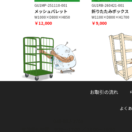
0-002
GU1MP-251110-001
GU1RB-260421-001
レット
メッシュパレット
折りたたみボックス
×H850
W1000×D800×H850
W1100×D800×H1700
￥12,000
￥9,000
お取引の流れ
よくあ
048-832-2705
電話受付時間 9:30～12:00 ／ 13:00～16:30