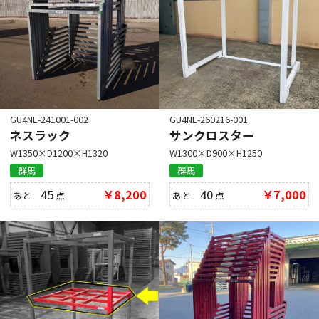
GU4NE-241001-002
GU4NE-260216-001
ネスラック
サンクロスター
W1350×D1200×H1320
W1300×D900×H1250
群馬
群馬
45
￥8,200
40
￥7,000
あと
点
あと
点