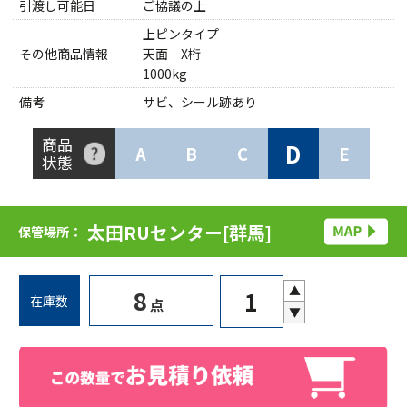
引渡し可能日
ご協議の上
上ピンタイプ
その他商品情報
天面 X桁
1000kg
備考
サビ、シール跡あり
商品
D
A
B
C
E
状態
太田RUセンター[群馬]
保管場所：
▲
8
在庫数
点
▼