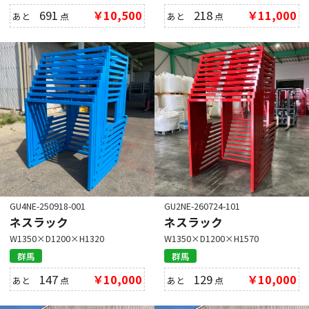
691
￥10,500
218
￥11,000
あと
点
あと
点
GU4NE-250918-001
GU2NE-260724-101
ネスラック
ネスラック
W1350×D1200×H1320
W1350×D1200×H1570
群馬
群馬
147
￥10,000
129
￥10,000
あと
点
あと
点