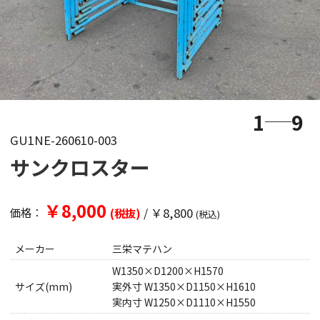
1
9
GU1NE-260610-003
サンクロスター
￥8,000
/
￥8,800
価格：
(税抜)
(税込)
メーカー
三栄マテハン
W1350×D1200×H1570
サイズ(mm)
実外寸 W1350×D1150×H1610
実内寸 W1250×D1110×H1550