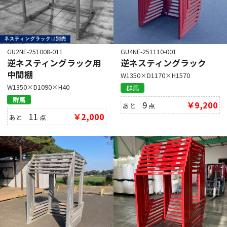
GU2NE-251008-011
GU4NE-251110-001
逆ネスティングラック用
逆ネスティングラック
中間棚
W1350×D1170×H1570
W1350×D1090×H40
群馬
群馬
9
￥9,200
あと
点
11
￥2,000
あと
点