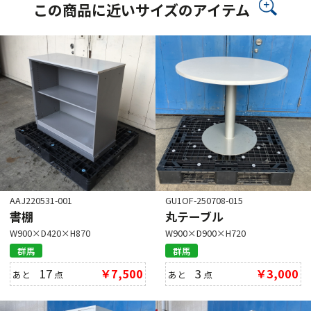
この商品に近いサイズのアイテム
AAJ220531-001
GU1OF-250708-015
書棚
丸テーブル
W900×D420×H870
W900×D900×H720
群馬
群馬
17
￥7,500
3
￥3,000
あと
点
あと
点