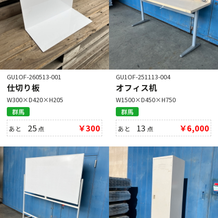
GU1OF-260513-001
GU1OF-251113-004
仕切り板
オフィス机
W300×D420×H205
W1500×D450×H750
群馬
群馬
25
￥300
13
￥6,000
あと
点
あと
点