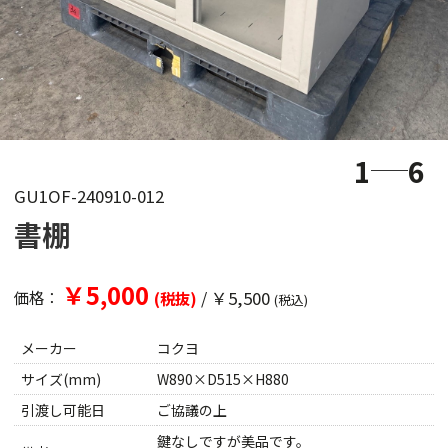
1
6
GU1OF-240910-012
書棚
￥5,000
/
￥5,500
価格：
(税抜)
(税込)
メーカー
コクヨ
サイズ(mm)
W890×D515×H880
引渡し可能日
ご協議の上
鍵なしですが美品です。