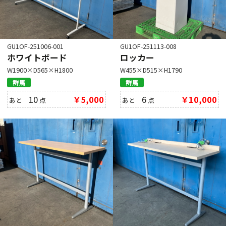
GU1OF-251006-001
GU1OF-251113-008
ホワイトボード
ロッカー
W1900×D565×H1800
W455×D515×H1790
群馬
群馬
10
￥5,000
6
￥10,000
あと
点
あと
点