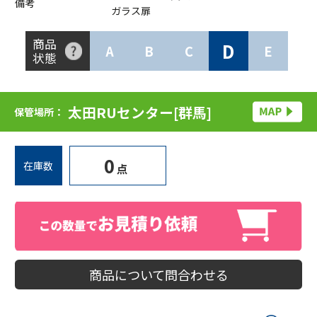
備考
ガラス扉
商品
D
A
B
C
E
状態
太田RUセンター[群馬]
保管場所：
0
在庫数
点
商品について問合わせる