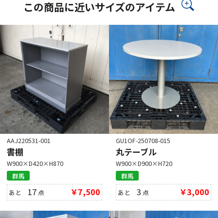
この商品に近いサイズのアイテム
AAJ220531-001
GU1OF-250708-015
書棚
丸テーブル
W900×D420×H870
W900×D900×H720
群馬
群馬
17
￥7,500
3
￥3,000
あと
点
あと
点