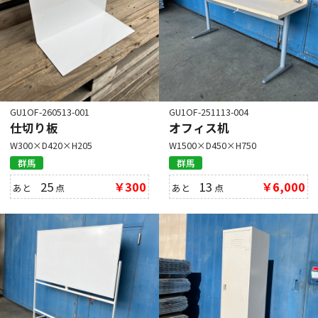
GU1OF-260513-001
GU1OF-251113-004
仕切り板
オフィス机
W300×D420×H205
W1500×D450×H750
群馬
群馬
25
￥300
13
￥6,000
あと
点
あと
点