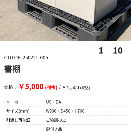
1
10
GU1OF-250221-005
書棚
￥5,000
/
￥5,500
価格：
(税抜)
(税込)
メーカー
UCHIDA
サイズ(mm)
W900×D450×H700
引渡し可能日
ご協議の上
鍵付き品