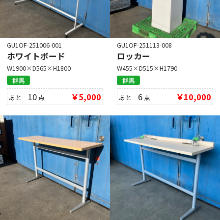
GU1OF-251006-001
GU1OF-251113-008
ホワイトボード
ロッカー
W1900×D565×H1800
W455×D515×H1790
群馬
群馬
10
￥5,000
6
￥10,000
あと
点
あと
点