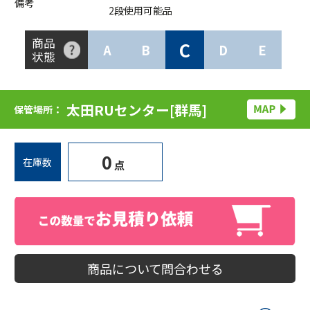
備考
2段使用可能品
商品
C
A
B
D
E
状態
太田RUセンター[群馬]
保管場所：
0
在庫数
点
商品について問合わせる