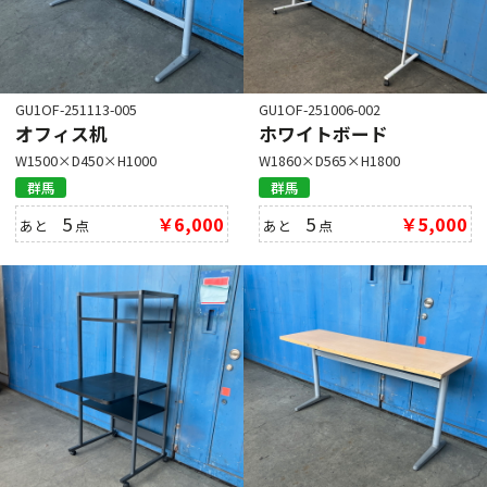
GU1OF-251113-005
GU1OF-251006-002
オフィス机
ホワイトボード
W1500×D450×H1000
W1860×D565×H1800
群馬
群馬
5
￥6,000
5
￥5,000
あと
点
あと
点