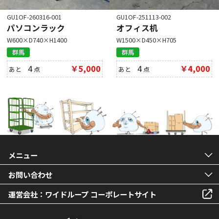
GU1OF-260316-001
GU1OF-251113-002
パソコンラック
オフィス机
W600×D740×H1400
W1500×D450×H705
群馬
群馬
4
￥5,000
4
￥4,000
あと
点
あと
点
メニュー
お問い合わせ
運営会社：ワイドループ コーポレートサイト