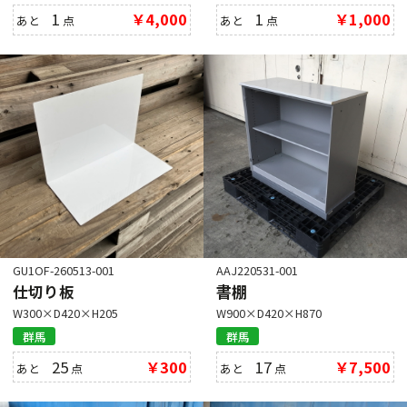
1
￥4,000
1
￥1,000
あと
点
あと
点
GU1OF-260513-001
AAJ220531-001
仕切り板
書棚
W300×D420×H205
W900×D420×H870
群馬
群馬
25
￥300
17
￥7,500
あと
点
あと
点