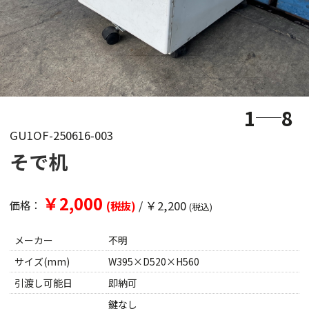
1
8
GU1OF-250616-003
そで机
￥2,000
/
￥2,200
価格：
(税抜)
(税込)
メーカー
不明
サイズ(mm)
W395×D520×H560
引渡し可能日
即納可
鍵なし