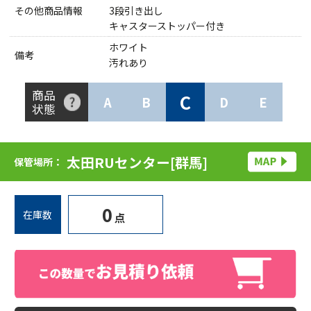
その他商品情報
3段引き出し
キャスターストッパー付き
ホワイト
備考
汚れあり
商品
C
A
B
D
E
状態
太田RUセンター[群馬]
保管場所：
0
在庫数
点