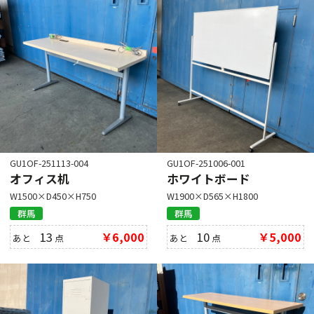
GU1OF-251113-004
GU1OF-251006-001
オフィス机
ホワイトボード
W1500×D450×H750
W1900×D565×H1800
群馬
群馬
13
￥6,000
10
￥5,000
あと
点
あと
点