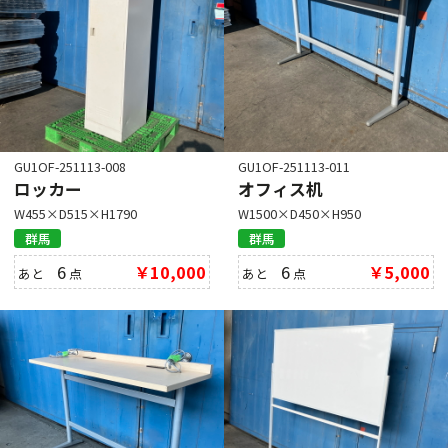
GU1OF-251113-008
GU1OF-251113-011
ロッカー
オフィス机
W455×D515×H1790
W1500×D450×H950
群馬
群馬
6
￥10,000
6
￥5,000
あと
点
あと
点