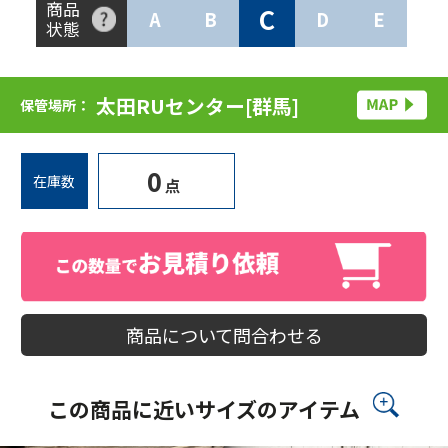
商品
C
A
B
D
E
状態
太田RUセンター[群馬]
保管場所：
0
在庫数
点
商品について問合わせる
この商品に近いサイズのアイテム