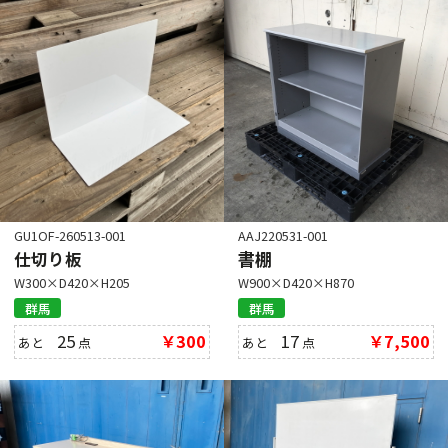
GU1OF-260513-001
AAJ220531-001
仕切り板
書棚
W300×D420×H205
W900×D420×H870
群馬
群馬
25
￥300
17
￥7,500
あと
点
あと
点