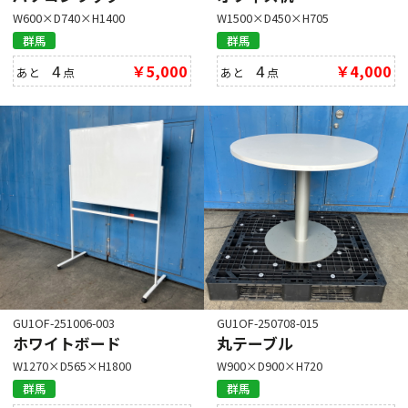
W600×D740×H1400
W1500×D450×H705
群馬
群馬
4
￥5,000
4
￥4,000
あと
点
あと
点
GU1OF-251006-003
GU1OF-250708-015
ホワイトボード
丸テーブル
W1270×D565×H1800
W900×D900×H720
群馬
群馬