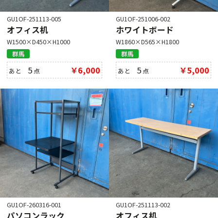
GU1OF-251113-005
GU1OF-251006-002
オフィス机
ホワイトボード
W1500×D450×H1000
W1860×D565×H1800
群馬
群馬
5
￥6,000
5
￥5,000
あと
点
あと
点
GU1OF-260316-001
GU1OF-251113-002
パソコンラック
オフィス机