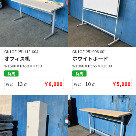
GU1OF-251113-004
GU1OF-251006-001
オフィス机
ホワイトボード
W1500×D450×H750
W1900×D565×H1800
群馬
群馬
13
￥6,000
10
￥5,000
あと
点
あと
点