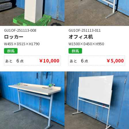
GU1OF-251113-008
GU1OF-251113-011
ロッカー
オフィス机
W455×D515×H1790
W1500×D450×H950
群馬
群馬
6
￥10,000
6
￥5,000
あと
点
あと
点