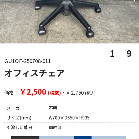
1
9
GU1OF-250708-011
オフィスチェア
￥2,500
/
￥2,750
価格：
(税抜)
(税込)
メーカー
不明
サイズ(mm)
W700×D650×H935
引渡し可能日
即納可