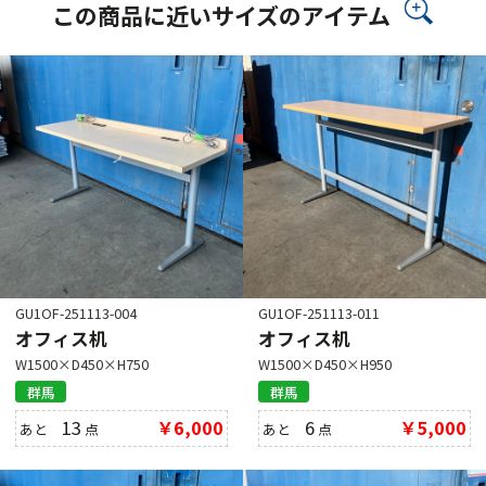
この商品に近いサイズのアイテム
GU1OF-251113-004
GU1OF-251113-011
オフィス机
オフィス机
W1500×D450×H750
W1500×D450×H950
群馬
群馬
13
￥6,000
6
￥5,000
あと
点
あと
点