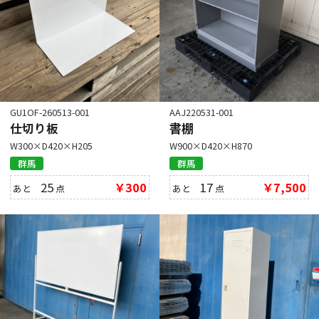
GU1OF-260513-001
AAJ220531-001
仕切り板
書棚
W300×D420×H205
W900×D420×H870
群馬
群馬
25
￥300
17
￥7,500
あと
点
あと
点