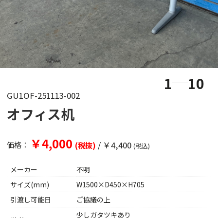
1
10
GU1OF-251113-002
オフィス机
￥4,000
/
￥4,400
価格：
(税抜)
(税込)
メーカー
不明
サイズ(mm)
W1500×D450×H705
引渡し可能日
ご協議の上
少しガタツキあり