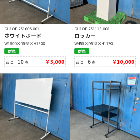
GU1OF-251006-001
GU1OF-251113-008
ホワイトボード
ロッカー
W1900×D565×H1800
W455×D515×H1790
群馬
群馬
10
￥5,000
6
￥10,000
あと
点
あと
点