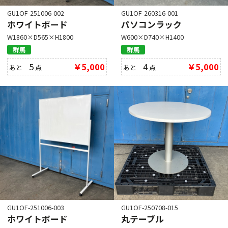
GU1OF-251006-002
GU1OF-260316-001
ホワイトボード
パソコンラック
W1860×D565×H1800
W600×D740×H1400
群馬
群馬
5
￥5,000
4
￥5,000
あと
点
あと
点
GU1OF-251006-003
GU1OF-250708-015
ホワイトボード
丸テーブル