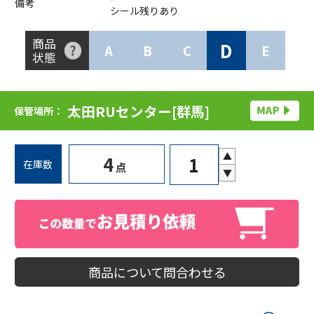
備考
シール残りあり
商品
D
A
B
C
E
状態
太田RUセンター[群馬]
保管場所：
▲
4
在庫数
点
▼
商品について問合わせる