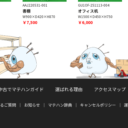
AAJ220531-001
GU1OF-251113-004
G
書棚
オフィス机
W900×D420×H870
W1500×D450×H750
W
￥7,500
￥6,000
中古でマテハンガイド
選ばれる理由
アクセスマップ
るご質問
お知らせ
マテハン辞典
キャンセルポリシー
運