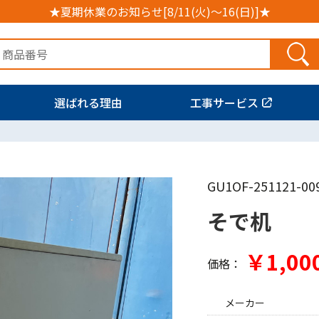
★夏期休業のお知らせ[8/11(火)～16(日)]★
選ばれる理由
工事サービス
GU1OF-251121-00
そで机
￥1,00
価格：
メーカー