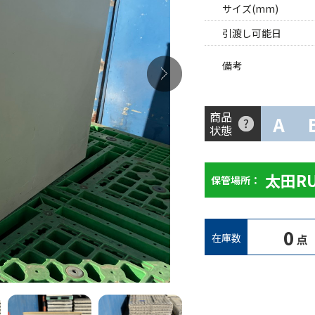
サイズ(mm)
引渡し可能日
備考
商品
A
状態
太田R
保管場所：
0
在庫数
点