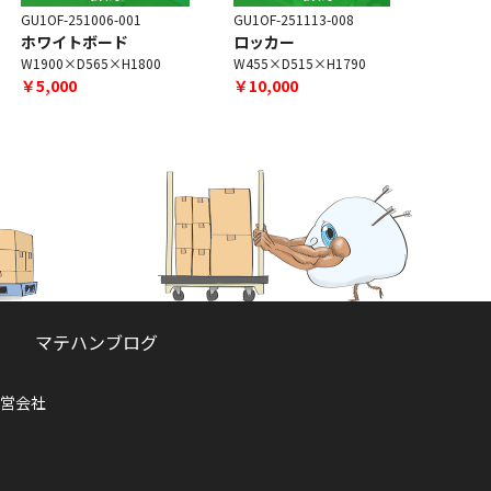
U1OF-251006-001
GU1OF-251113-008
GU1OF-251
ホワイトボード
ロッカー
オフィス
1900×D565×H1800
W455×D515×H1790
W1500×D4
￥5,000
￥10,000
￥5,000
マテハンブログ
営会社