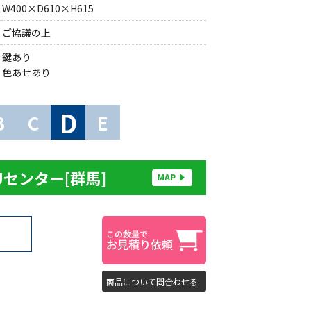
W400×D610×H615
ご協議の上
鍵あり
色あせあり
D
B
C
E
Uセンター[群馬]
商品について問合わせる