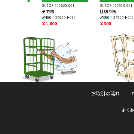
6-005
GU1OF-250625-001
GU1OF-260513-001
そで机
仕切り板
H700
W400×D700×H685
W300×D420×H205
￥1,000
￥300
お取引の流れ
よくあ
048-832-2705
電話受付時間 9:30～12:00 ／ 13:00～16:30