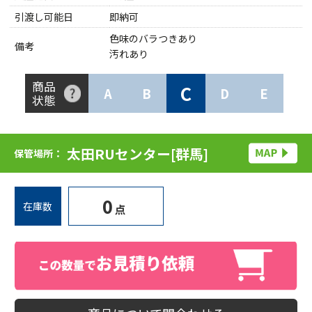
引渡し可能日
即納可
色味のバラつきあり
備考
汚れあり
商品
C
A
B
D
E
状態
太田RUセンター[群馬]
保管場所：
0
在庫数
点