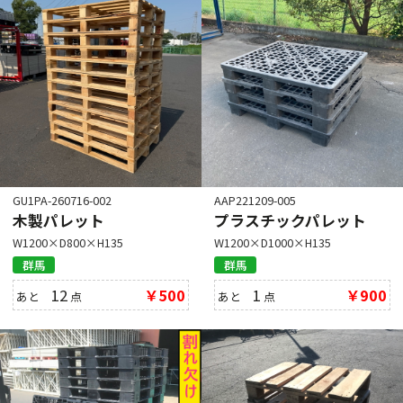
GU1PA-260716-002
AAP221209-005
木製パレット
プラスチックパレット
W1200×D800×H135
W1200×D1000×H135
群馬
群馬
12
￥500
1
￥900
あと
点
あと
点