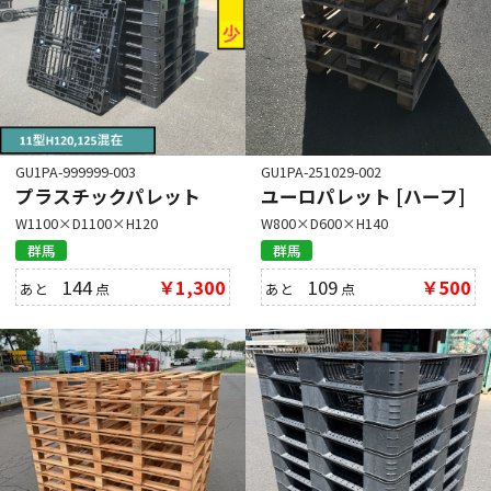
GU1PA-999999-003
GU1PA-251029-002
プラスチックパレット
ユーロパレット [ハーフ]
W1100×D1100×H120
W800×D600×H140
群馬
群馬
144
￥1,300
109
￥500
あと
点
あと
点