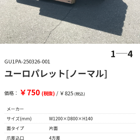
1
4
GU1PA-250326-001
ユーロパレット[ノーマル]
￥750
/
￥825
価格：
(税抜)
(税込)
メーカー
サイズ(mm)
W1200×D800×H140
面タイプ
片面
爪差込口
4方差