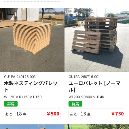
GU1PA-240126-003
GU1PA-260716-001
木製ネスティングパレッ
ユーロパレット [ノーマ
ト
ル]
W1150×D1150×H150
W1200×D800×H140
群馬
群馬
18
￥500
13
￥750
あと
点
あと
点