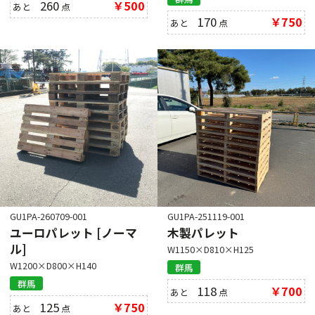
260
￥500
あと
点
170
￥750
あと
点
GU1PA-260709-001
GU1PA-251119-001
ユーロパレット [ノーマ
木製パレット
ル]
W1150×D810×H125
W1200×D800×H140
群馬
群馬
118
￥700
あと
点
125
￥750
あと
点