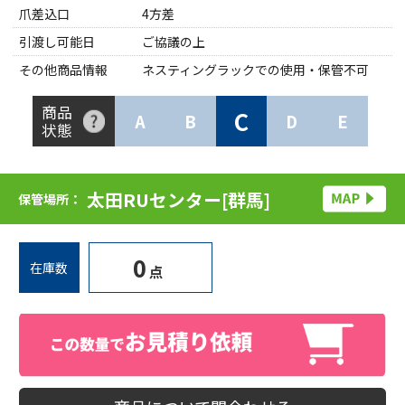
爪差込口
4方差
引渡し可能日
ご協議の上
その他商品情報
ネスティングラックでの使用・保管不可
商品
C
A
B
D
E
状態
太田RUセンター[群馬]
保管場所：
0
在庫数
点