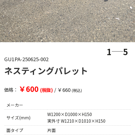
1
5
GU1PA-250625-002
ネスティングパレット
￥600
/
￥660
価格：
(税抜)
(税込)
メーカー
W1200×D1000×H150
サイズ(mm)
実外寸 W1210×D1010×H150
面タイプ
片面