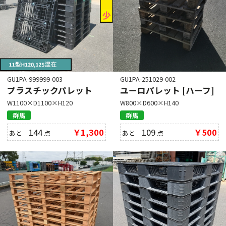
GU1PA-999999-003
GU1PA-251029-002
プラスチックパレット
ユーロパレット [ハーフ]
W1100×D1100×H120
W800×D600×H140
群馬
群馬
144
￥1,300
109
￥500
あと
点
あと
点