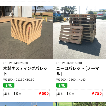
GU1PA-240126-003
GU1PA-260716-001
木製ネスティングパレッ
ユーロパレット [ノーマ
ト
ル]
W1150×D1150×H150
W1200×D800×H140
群馬
群馬
18
￥500
13
￥750
あと
点
あと
点