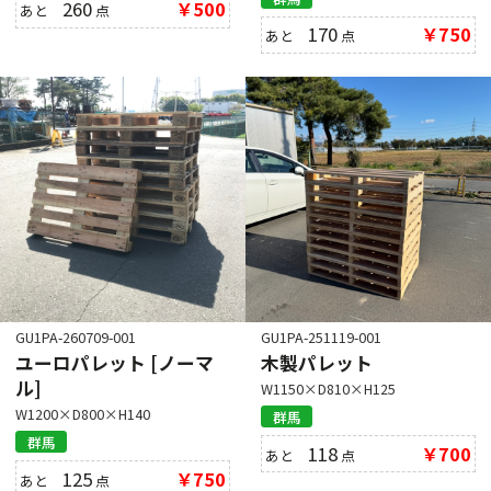
260
￥500
あと
点
170
￥750
あと
点
GU1PA-260709-001
GU1PA-251119-001
ユーロパレット [ノーマ
木製パレット
ル]
W1150×D810×H125
W1200×D800×H140
群馬
群馬
118
￥700
あと
点
125
￥750
あと
点