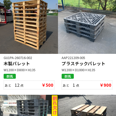
GU1PA-260716-002
AAP221209-005
木製パレット
プラスチックパレット
W1200×D800×H135
W1200×D1000×H135
群馬
群馬
12
￥500
1
￥900
あと
点
あと
点