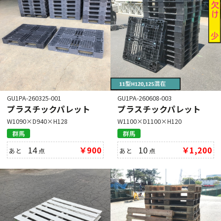
GU1PA-260325-001
GU1PA-260608-003
プラスチックパレット
プラスチックパレット
W1090×D940×H128
W1100×D1100×H120
群馬
群馬
14
￥900
10
￥1,200
あと
点
あと
点