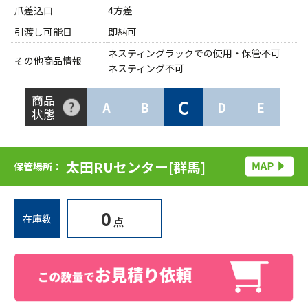
爪差込口
4方差
引渡し可能日
即納可
ネスティングラックでの使用・保管不可
その他商品情報
ネスティング不可
商品
C
A
B
D
E
状態
太田RUセンター[群馬]
保管場所：
0
在庫数
点