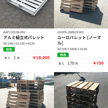
AAP220106-001
GU1PA-260629-001
アルミ組立式パレット
ユーロパレット [ノーマ
ル]
W1100×D1100×H135
W1200×D800×H140
群馬
群馬
1
￥18,000
あと
点
170
￥750
あと
点