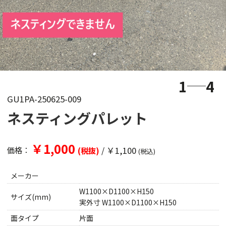
1
4
GU1PA-250625-009
ネスティングパレット
￥1,000
/
￥1,100
価格：
(税抜)
(税込)
メーカー
W1100×D1100×H150
サイズ(mm)
実外寸 W1100×D1100×H150
面タイプ
片面