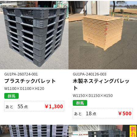
GU1PA-260724-001
GU1PA-240126-003
プラスチックパレット
木製ネスティングパレッ
ト
W1100×D1100×H120
W1150×D1150×H150
群馬
群馬
55
￥1,300
あと
点
18
￥500
あと
点