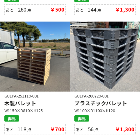
260
￥500
144
￥1,300
あと
点
あと
点
GU1PA-251119-001
GU1PA-260729-001
木製パレット
プラスチックパレット
W1150×D810×H125
W1100×D1100×H120
群馬
群馬
118
￥700
56
￥1,300
あと
点
あと
点