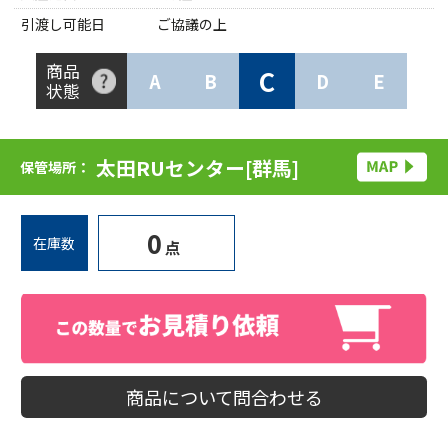
引渡し可能日
ご協議の上
商品
C
A
B
D
E
状態
太田RUセンター[群馬]
保管場所：
0
在庫数
点
商品について問合わせる