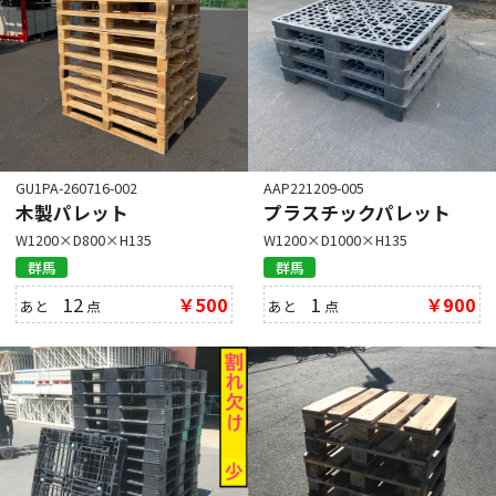
GU1PA-260716-002
AAP221209-005
木製パレット
プラスチックパレット
W1200×D800×H135
W1200×D1000×H135
群馬
群馬
12
￥500
1
￥900
あと
点
あと
点