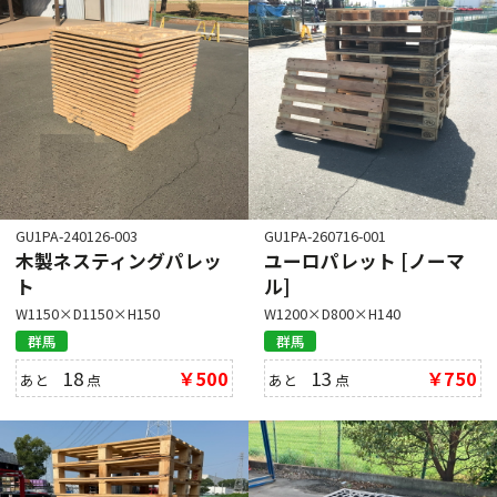
GU1PA-240126-003
GU1PA-260716-001
木製ネスティングパレッ
ユーロパレット [ノーマ
ト
ル]
W1150×D1150×H150
W1200×D800×H140
群馬
群馬
18
￥500
13
￥750
あと
点
あと
点