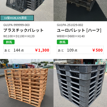
GU1PA-999999-003
GU1PA-251029-002
プラスチックパレット
ユーロパレット [ハーフ]
W1100×D1100×H120
W800×D600×H140
群馬
群馬
144
￥1,300
109
￥500
あと
点
あと
点