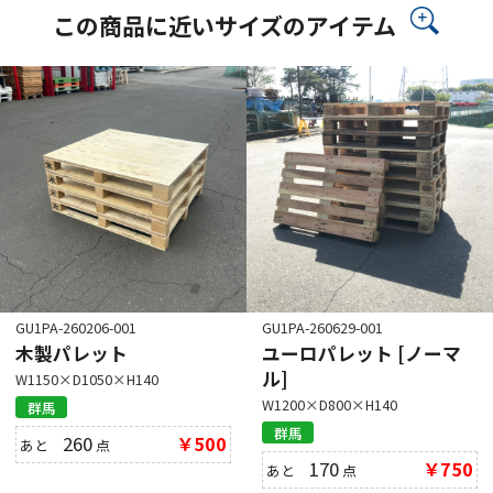
この商品に近いサイズのアイテム
GU1PA-260206-001
GU1PA-260629-001
木製パレット
ユーロパレット [ノーマ
ル]
W1150×D1050×H140
W1200×D800×H140
群馬
群馬
260
￥500
あと
点
170
￥750
あと
点