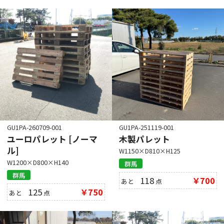
GU1PA-260709-001
GU1PA-251119-001
ユーロパレット [ノーマ
木製パレット
ル]
W1150×D810×H125
W1200×D800×H140
群馬
群馬
118
￥700
あと
点
125
￥750
あと
点