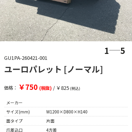
1
5
GU1PA-260421-001
ユーロパレット [ノーマル]
￥750
/
￥825
価格：
(税抜)
(税込)
メーカー
サイズ(mm)
W1200×D800×H140
面タイプ
片面
爪差込口
4方差