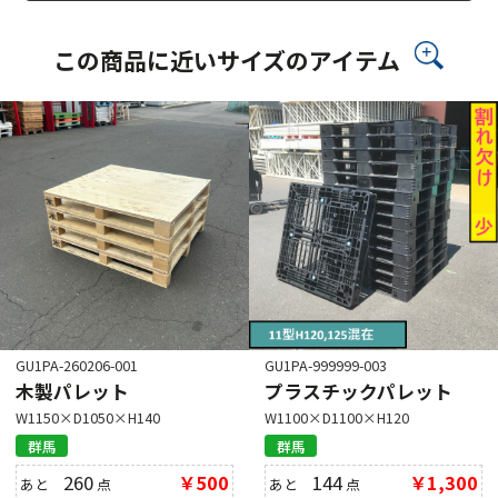
この商品に近いサイズのアイテム
GU1PA-260206-001
GU1PA-999999-003
木製パレット
プラスチックパレット
W1150×D1050×H140
W1100×D1100×H120
群馬
群馬
260
￥500
144
￥1,300
あと
点
あと
点