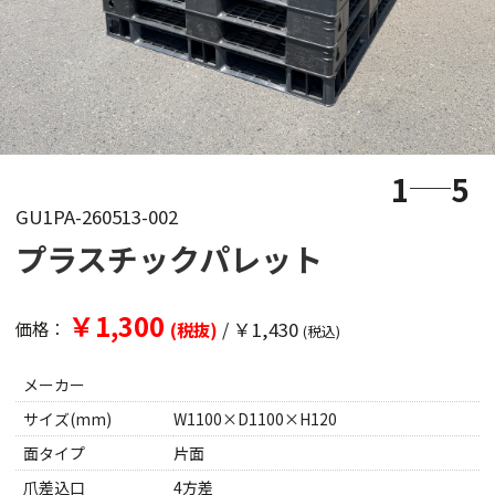
1
5
GU1PA-260513-002
プラスチックパレット
￥1,300
/
￥1,430
価格：
(税抜)
(税込)
メーカー
サイズ(mm)
W1100×D1100×H120
面タイプ
片面
爪差込口
4方差