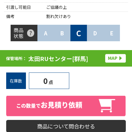
引渡し可能日
ご協議の上
備考
割れ欠けあり
商品
C
A
B
D
E
状態
太田RUセンター[群馬]
保管場所：
0
在庫数
点
商品について問合わせる