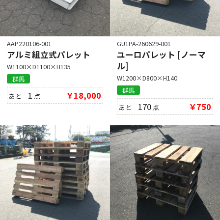
AAP220106-001
GU1PA-260629-001
アルミ組立式パレット
ユーロパレット [ノーマ
ル]
W1100×D1100×H135
W1200×D800×H140
群馬
群馬
1
￥18,000
あと
点
170
￥750
あと
点