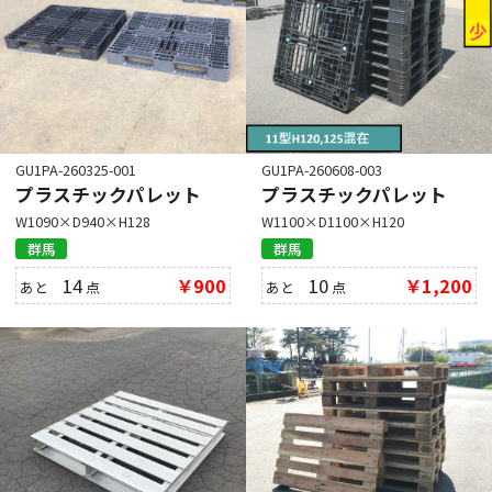
GU1PA-260325-001
GU1PA-260608-003
プラスチックパレット
プラスチックパレット
W1090×D940×H128
W1100×D1100×H120
群馬
群馬
14
￥900
10
￥1,200
あと
点
あと
点