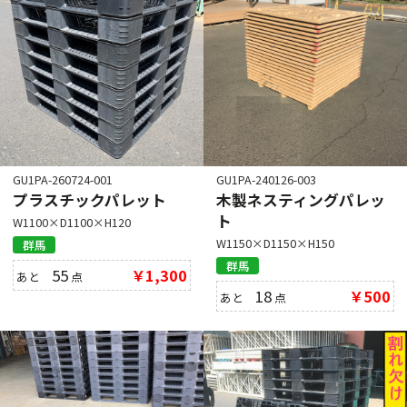
GU1PA-260724-001
GU1PA-240126-003
プラスチックパレット
木製ネスティングパレッ
ト
W1100×D1100×H120
W1150×D1150×H150
群馬
群馬
55
￥1,300
あと
点
18
￥500
あと
点