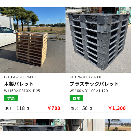
GU1PA-251119-001
GU1PA-260729-001
木製パレット
プラスチックパレット
W1150×D810×H125
W1100×D1100×H120
群馬
群馬
118
￥700
56
￥1,300
あと
点
あと
点