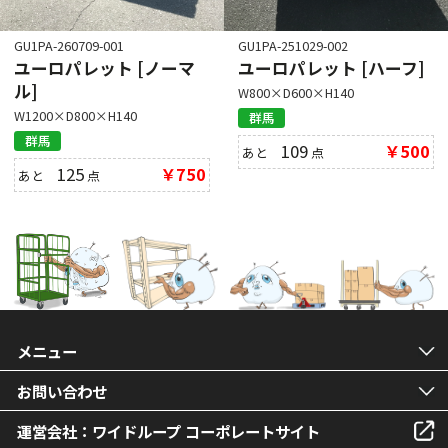
GU1PA-260709-001
GU1PA-251029-002
ユーロパレット [ノーマ
ユーロパレット [ハーフ]
ル]
W800×D600×H140
W1200×D800×H140
群馬
群馬
109
￥500
あと
点
125
￥750
あと
点
メニュー
お問い合わせ
運営会社：ワイドループ コーポレートサイト