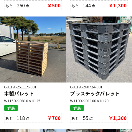
260
￥500
144
￥1,300
あと
点
あと
点
GU1PA-251119-001
GU1PA-260724-001
木製パレット
プラスチックパレット
W1150×D810×H125
W1100×D1100×H120
群馬
群馬
118
￥700
55
￥1,300
あと
点
あと
点