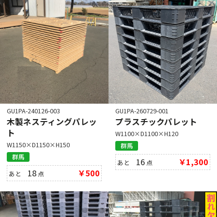
GU1PA-240126-003
GU1PA-260729-001
木製ネスティングパレッ
プラスチックパレット
ト
W1100×D1100×H120
W1150×D1150×H150
群馬
群馬
16
￥1,300
あと
点
18
￥500
あと
点