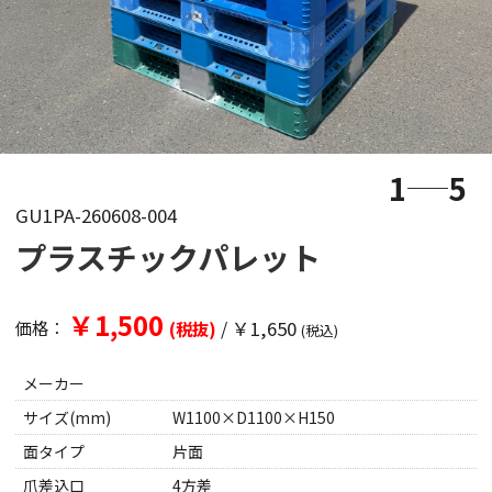
1
5
GU1PA-260608-004
プラスチックパレット
￥1,500
/
￥1,650
価格：
(税抜)
(税込)
メーカー
サイズ(mm)
W1100×D1100×H150
面タイプ
片面
爪差込口
4方差