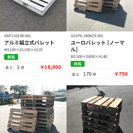
AAP220106-001
GU1PA-260629-001
アルミ組立式パレット
ユーロパレット [ノーマ
ル]
W1100×D1100×H135
W1200×D800×H140
群馬
群馬
1
￥18,000
あと
点
170
￥750
あと
点