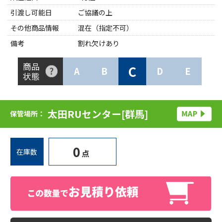
引渡し可能日
ご協議の上
その他商品情報
混在（指定不可）
備考
割れ欠けあり
商品
C
A
B
D
E
状態
太田RUセンター[群馬]
保管場所：
0
在庫数
点