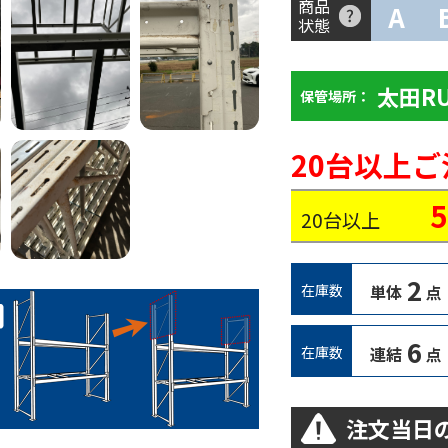
商品
A
状態
太田R
保管場所：
20台以上
20台以上
2
在庫数
単体
点
6
在庫数
連結
点
注文当日の