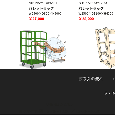
5-004
GU1PR-260203-001
GU1PR-260422-004
ック
パレットラック
パレットラック
0×H5100
W2500×D800×H5000
W2500×D1100×H4000
￥27,000
￥28,000
お取引の流れ
よくあ
048-832-2705
電話受付時間 9:30～12:00 ／ 13:00～16:30