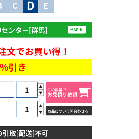
D
B
C
E
Uセンター[群馬]
ご注文でお買い得！
5%引き
▲
▼
▲
商品について問合わせる
▼
引取[配送]不可