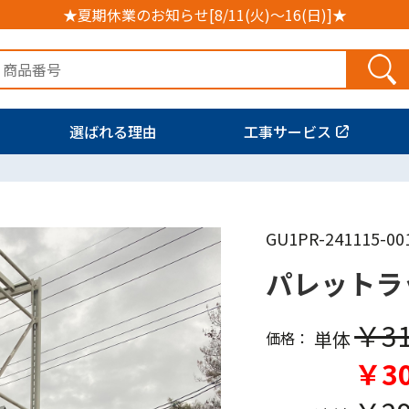
★夏期休業のお知らせ[8/11(火)～16(日)]★
選ばれる理由
工事サービス
GU1PR-241115-00
パレットラ
￥31
単体
価格：
￥30