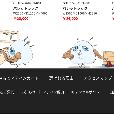
GU1PR-260408-001
GU1PR-250121-001
G
パレットラック
パレットラック
W2500×D1100×H4000
W2500×D1000×H5250
W
￥28,000
￥26,000
中古でマテハンガイド
選ばれる理由
アクセスマップ
るご質問
お知らせ
マテハン辞典
キャンセルポリシー
運