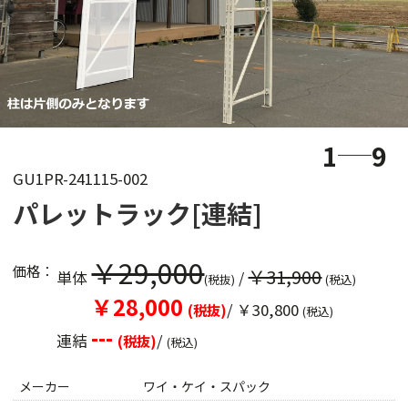
1
9
GU1PR-241115-002
パレットラック[連結]
￥29,000
価格：
￥31,900
単体
/
(税抜)
(税込)
￥28,000
/ ￥30,800
(税抜)
(税込)
---
連結
/
(税抜)
(税込)
メーカー
ワイ・ケイ・スパック