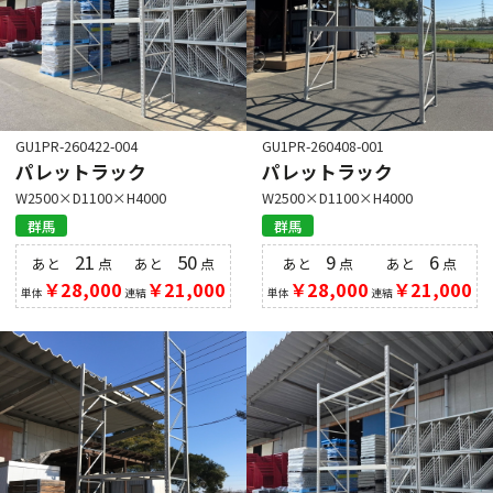
GU1PR-260422-004
GU1PR-260408-001
パレットラック
パレットラック
W2500×D1100×H4000
W2500×D1100×H4000
群馬
群馬
21
50
9
6
あと
点
あと
点
あと
点
あと
点
￥28,000
￥21,000
￥28,000
￥21,000
単体
連結
単体
連結