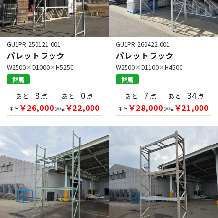
GU1PR-250121-001
GU1PR-260422-001
パレットラック
パレットラック
W2500×D1000×H5250
W2500×D1100×H4500
群馬
群馬
8
0
7
34
あと
点
あと
点
あと
点
あと
点
￥26,000
￥22,000
￥28,000
￥21,000
単体
連結
単体
連結