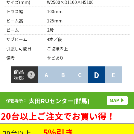
サイズ(mm)
W2500×D1100×H5100
トラス幅
100mm
ビーム高
125mm
ビーム
3段
サブビーム
4本／段
引渡し可能日
ご協議の上
備考
サビあり
商品
D
A
B
C
E
状態
太田RUセンター[群馬]
保管場所：
20台以上ご注文でお買い得！
5%引き
20台以上