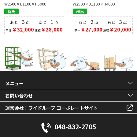
W2500×D1100×H5000
W2500×D1100×H4000
群馬
群馬
3
1
2
3
あと
点
あと
点
あと
点
あと
点
￥32,000
￥28,000
￥27,000
￥20,000
単体
連結
単体
連結
メニュー
お問い合わせ
運営会社：ワイドループ コーポレートサイト
048-832-2705