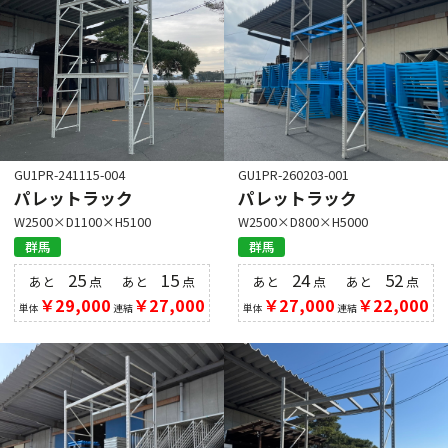
GU1PR-241115-004
GU1PR-260203-001
パレットラック
パレットラック
W2500×D1100×H5100
W2500×D800×H5000
群馬
群馬
25
15
24
52
あと
点
あと
点
あと
点
あと
点
￥29,000
￥27,000
￥27,000
￥22,000
単体
連結
単体
連結