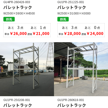
GU4PR-260428-003
GU1PR-251225-001
パレットラック
パレットラック
W2500×D800×H4500
W2500×D1000×H3000
群馬
群馬
3
1
3
0
あと
点
あと
点
あと
点
あと
点
￥26,000
￥21,000
￥28,000
￥24,000
単体
連結
単体
連結
GU1PR-250208-001
GU1PR-260618-001
パレットラック
パレットラック