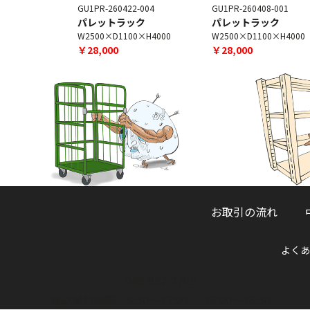
3-001
GU1PR-260422-004
GU1PR-260408-001
ック
パレットラック
パレットラック
×H5000
W2500×D1100×H4000
W2500×D1100×H4000
￥28,000
￥28,000
お取引の流れ
よくあ
048-832-2705
電話受付時間 9:30～12:00 ／ 13:00～16:30