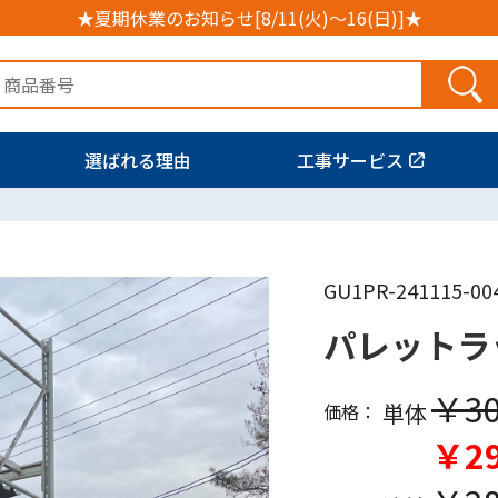
★夏期休業のお知らせ[8/11(火)～16(日)]★
選ばれる理由
工事サービス
GU1PR-241115-00
パレットラ
￥30
単体
価格：
￥29