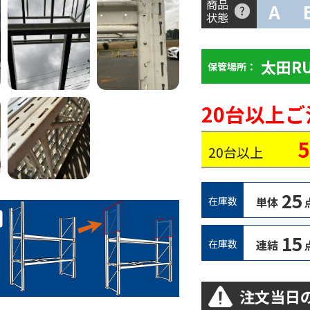
商品
A
状態
太田R
保管場所：
20台以上
20台以上
25
在庫数
単体
15
在庫数
連結
注文当日の