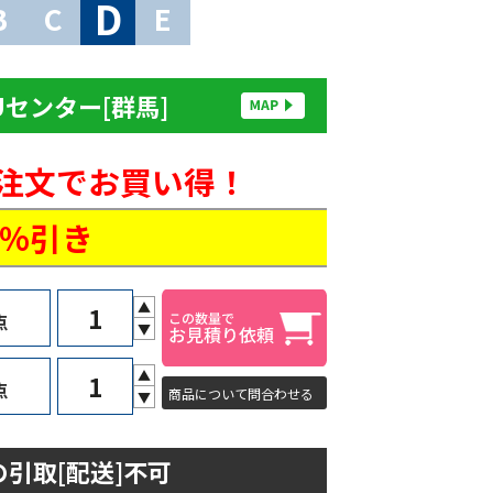
D
B
C
E
Uセンター[群馬]
ご注文でお買い得！
5%引き
▲
点
▼
▲
点
商品について問合わせる
▼
引取[配送]不可