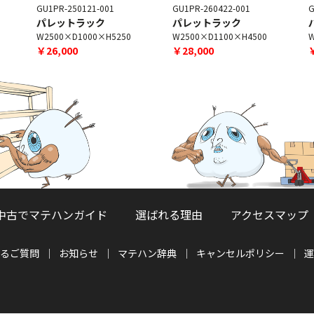
GU1PR-250121-001
GU1PR-260422-001
G
パレットラック
パレットラック
W2500×D1000×H5250
W2500×D1100×H4500
W
￥26,000
￥28,000
中古でマテハンガイド
選ばれる理由
アクセスマップ
るご質問
お知らせ
マテハン辞典
キャンセルポリシー
運