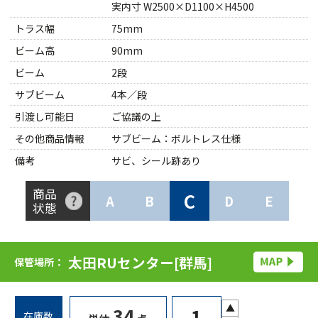
実内寸 W2500×D1100×H4500
トラス幅
75mm
ビーム高
90mm
ビーム
2段
サブビーム
4本／段
引渡し可能日
ご協議の上
その他商品情報
サブビーム：ボルトレス仕様
備考
サビ、シール跡あり
商品
C
A
B
D
E
状態
太田RUセンター[群馬]
保管場所：
▲
34
在庫数