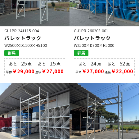
GU1PR-241115-004
GU1PR-260203-001
パレットラック
パレットラック
W2500×D1100×H5100
W2500×D800×H5000
群馬
群馬
25
15
24
52
あと
点
あと
点
あと
点
あと
点
￥29,000
￥27,000
￥27,000
￥22,000
単体
連結
単体
連結