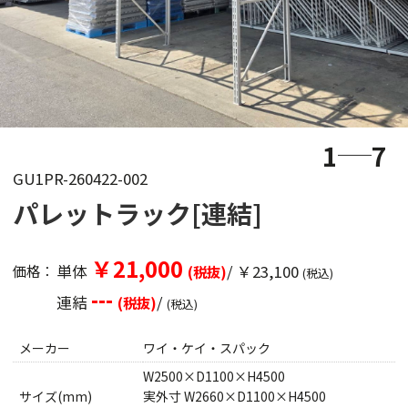
1
7
GU1PR-260422-002
パレットラック[連結]
￥21,000
単体
/ ￥23,100
価格：
(税抜)
(税込)
---
連結
/
(税抜)
(税込)
メーカー
ワイ・ケイ・スパック
W2500×D1100×H4500
サイズ(mm)
実外寸 W2660×D1100×H4500