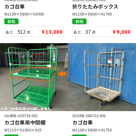
カゴ台車
折りたたみボックス
W1100×D800×H2000
W1100×D800×H1700
群馬
群馬
512
￥13,000
37
￥9,000
あと
点
あと
点
GU4RB-250728-001
GU1RB-260722-001
カゴ台車用中間棚
カゴ台車
W1110×D1050×H25
W1100×D800×H1750