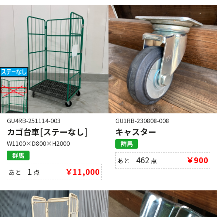
GU4RB-251114-003
GU1RB-230808-008
カゴ台車[ステーなし]
キャスター
W1100×D800×H2000
群馬
群馬
462
￥900
あと
点
1
￥11,000
あと
点