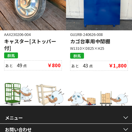
AAX230206-004
GU1RB-240626-008
キャスター[ストッパー
カゴ台車用中間棚
付]
W1310×D825×H25
群馬
群馬
49
￥800
43
￥1,800
あと
点
あと
点
メニュー
お問い合わせ