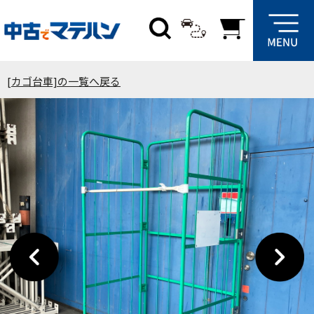
[カゴ台車]の一覧へ戻る