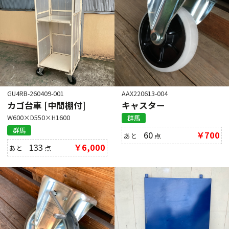
GU4RB-260409-001
AAX220613-004
カゴ台車 [中間棚付]
キャスター
W600×D550×H1600
群馬
群馬
60
￥700
あと
点
133
￥6,000
あと
点