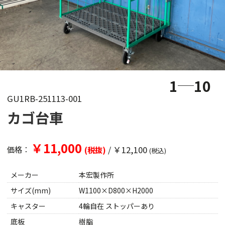
1
10
GU1RB-251113-001
カゴ台車
￥11,000
/
￥12,100
価格：
(税抜)
(税込)
メーカー
本宏製作所
サイズ(mm)
W1100×D800×H2000
キャスター
4輪自在 ストッパーあり
底板
樹脂