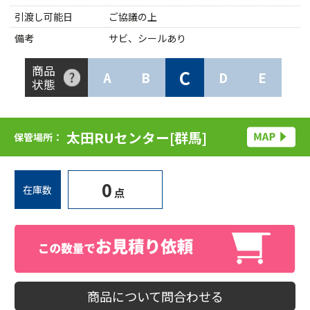
引渡し可能日
ご協議の上
備考
サビ、シールあり
商品
C
A
B
D
E
状態
太田RUセンター[群馬]
保管場所：
0
在庫数
点
商品について問合わせる