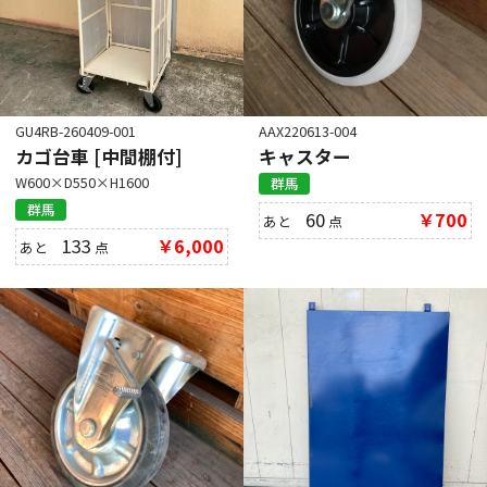
GU4RB-260409-001
AAX220613-004
カゴ台車 [中間棚付]
キャスター
W600×D550×H1600
群馬
群馬
60
￥700
あと
点
133
￥6,000
あと
点