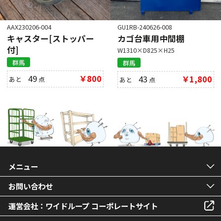
AAX230206-004
GU1RB-240626-008
キャスター[ストッパー
カゴ台車用中間棚
付]
W1310×D825×H25
群馬
群馬
49
￥800
43
￥1,800
あと
点
あと
点
メニュー
お問い合わせ
運営会社：ワイドループ コーポレートサイト