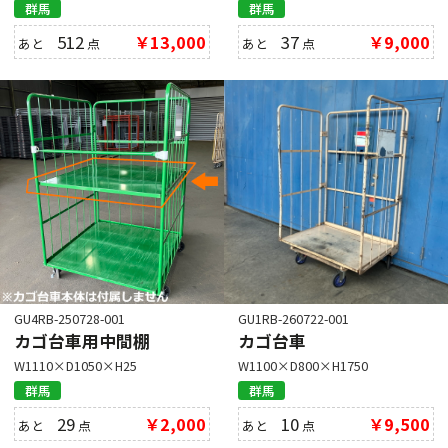
群馬
群馬
512
￥13,000
37
￥9,000
あと
点
あと
点
GU4RB-250728-001
GU1RB-260722-001
カゴ台車用中間棚
カゴ台車
W1110×D1050×H25
W1100×D800×H1750
群馬
群馬
29
￥2,000
10
￥9,500
あと
点
あと
点