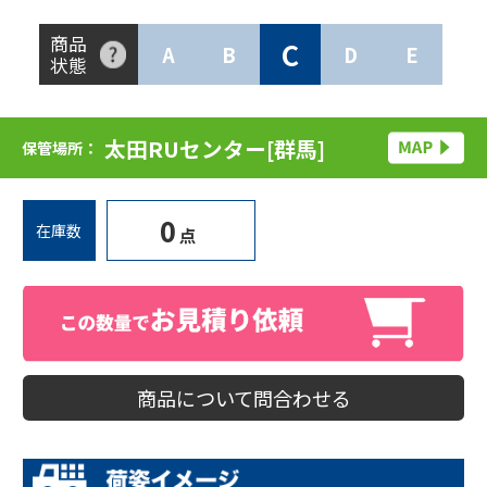
商品
C
A
B
D
E
状態
太田RUセンター[群馬]
保管場所：
0
在庫数
点
商品について問合わせる