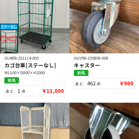
GU4RB-251114-003
GU1RB-230808-008
カゴ台車[ステーなし]
キャスター
W1100×D800×H2000
群馬
群馬
462
￥900
あと
点
1
￥11,000
あと
点