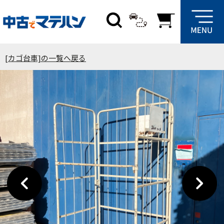
[カゴ台車]の一覧へ戻る