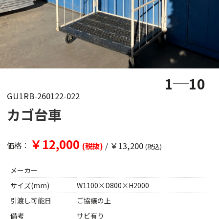
1
10
GU1RB-260122-022
カゴ台車
￥12,000
/
￥13,200
価格：
(税抜)
(税込)
メーカー
サイズ(mm)
W1100×D800×H2000
引渡し可能日
ご協議の上
備考
サビ有り