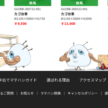
群馬
群馬
GU1RB-260722-001
GU1RB-260522-001
G
カゴ台車
カゴ台車
W1100×D800×H1750
W1100×D800×H2000
W
￥9,500
￥13,000
中古でマテハンガイド
選ばれる理由
アクセスマップ
るご質問
お知らせ
マテハン辞典
キャンセルポリシー
運