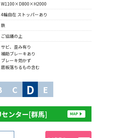
W1100×D800×H2000
4輪自在 ストッパーあり
鉄
ご協議の上
サビ、歪み有り
補助ブレーキあり
ブレーキ効かず
底板落ちるもの含む
D
B
C
E
Uセンター[群馬]