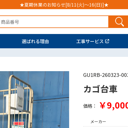
★夏期休業のお知らせ[8/11(火)～16(日)]★
選ばれる理由
工事サービス
GU1RB-260323-00
カゴ台車
￥9,00
価格：
メーカー