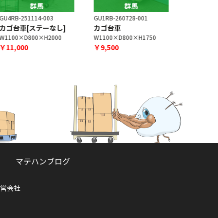
群馬
群馬
U4RB-251114-003
GU1RB-260728-001
GU1RB-230
カゴ台車[ステーなし]
カゴ台車
キャスタ
1100×D800×H2000
W1100×D800×H1750
￥900
￥11,000
￥9,500
マテハンブログ
営会社