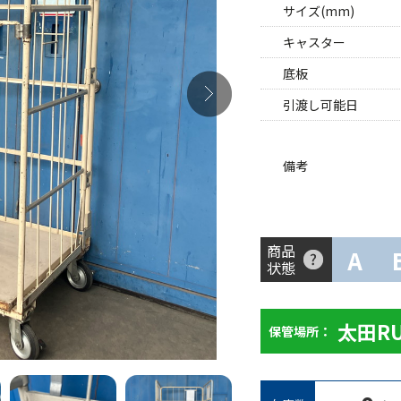
サイズ(mm)
キャスター
底板
引渡し可能日
備考
商品
A
状態
太田R
保管場所：