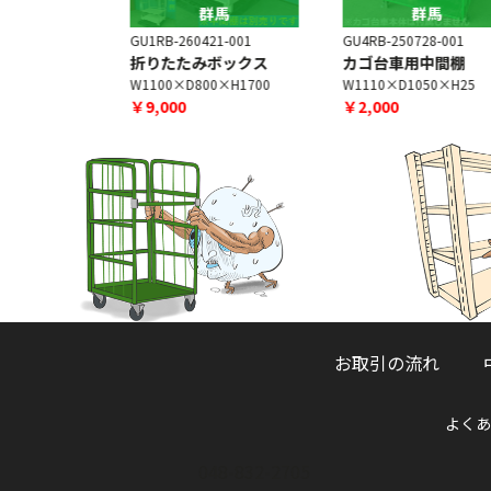
馬
群馬
群馬
4-001
GU1RB-260421-001
GU4RB-250728-001
折りたたみボックス
カゴ台車用中間棚
×H2000
W1100×D800×H1700
W1110×D1050×H25
￥9,000
￥2,000
お取引の流れ
よくあ
048-832-2705