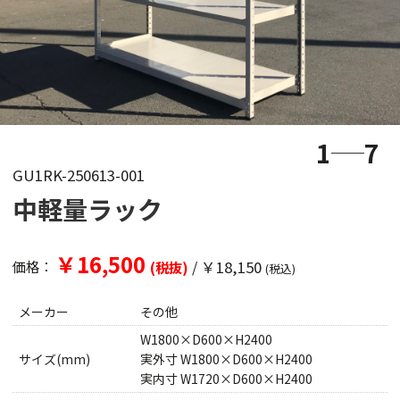
1
7
GU1RK-250613-001
中軽量ラック
￥16,500
/
￥18,150
価格：
(税抜)
(税込)
メーカー
その他
W1800×D600×H2400
サイズ(mm)
実外寸 W1800×D600×H2400
実内寸 W1720×D600×H2400