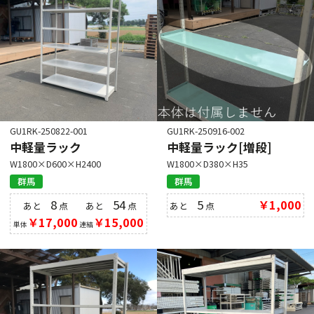
GU1RK-250822-001
GU1RK-250916-002
中軽量ラック
中軽量ラック[増段]
W1800×D600×H2400
W1800×D380×H35
群馬
群馬
8
54
5
￥1,000
あと
点
あと
点
あと
点
￥17,000
￥15,000
単体
連結