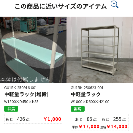
この商品に近いサイズのアイテム
GU1RK-250916-001
GU1RK-250623-001
中軽量ラック[増段]
中軽量ラック
W1800×D450×H35
W1800×D600×H2100
群馬
群馬
426
￥1,000
86
255
あと
点
あと
点
あと
点
￥17,000
￥14,000
単体
連結