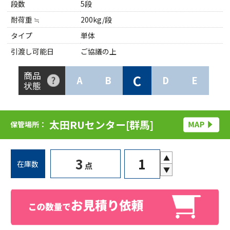
段数
5段
耐荷重 ≒
200kg/段
タイプ
単体
引渡し可能日
ご協議の上
商品
C
A
B
D
E
状態
太田RUセンター[群馬]
保管場所：
▲
3
在庫数
点
▼