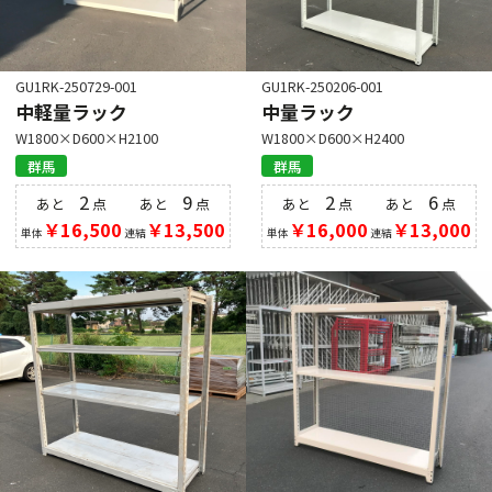
GU1RK-250729-001
GU1RK-250206-001
中軽量ラック
中量ラック
W1800×D600×H2100
W1800×D600×H2400
群馬
群馬
2
9
2
6
あと
点
あと
点
あと
点
あと
点
￥16,500
￥13,500
￥16,000
￥13,000
単体
連結
単体
連結