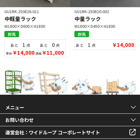
GU1RK-250826-011
GU1RK-250820-002
中軽量ラック
中量ラック
W1800×D600×H1800
W1800×D450×H1800
群馬
群馬
1
0
1
￥14,000
あと
点
あと
点
あと
点
￥14,000
￥11,000
単体
連結
メニュー
お問い合わせ
運営会社：ワイドループ コーポレートサイト