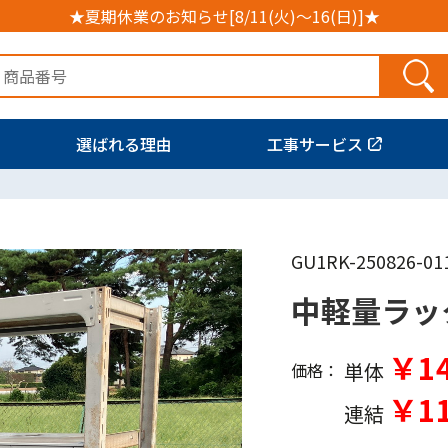
★夏期休業のお知らせ[8/11(火)～16(日)]★
選ばれる理由
工事サービス
GU1RK-250826-01
中軽量ラッ
￥14
単体
価格：
￥11
連結