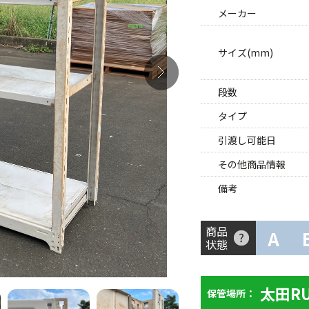
メーカー
サイズ(mm)
段数
タイプ
引渡し可能日
その他商品情報
備考
商品
A
状態
太田R
保管場所：