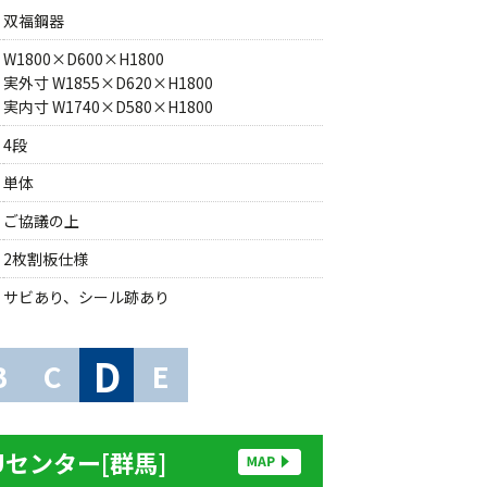
双福鋼器
W1800×D600×H1800
実外寸 W1855×D620×H1800
実内寸 W1740×D580×H1800
4段
単体
ご協議の上
2枚割板仕様
サビあり、シール跡あり
D
B
C
E
Uセンター[群馬]