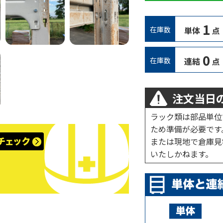
1
在庫数
単体
点
0
在庫数
連結
点
注文当日の
ラック類は部品単位
ため準備が必要です
または現地で倉庫見
いたしかねます。