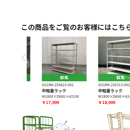
この商品をご覧のお客様にはこち
馬
群馬
群馬
6-001
GU1RK-250623-001
GU1RK-250313-001
[増段]
中軽量ラック
中軽量ラック
×H35
W1800×D600×H2100
W1800×D600×H2400
￥17,000
￥18,000