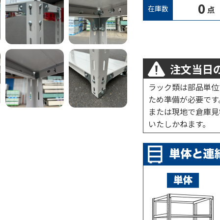
0
在庫数
点
注文当日の
ラック類は部品単位
ため準備が必要です
または現地で倉庫見
いたしかねます。