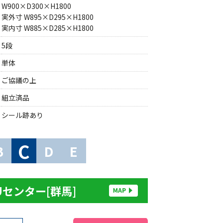
W900×D300×H1800
実外寸 W895×D295×H1800
実内寸 W885×D285×H1800
5段
単体
ご協議の上
組立済品
シール跡あり
C
B
D
E
Uセンター[群馬]