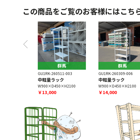
この商品をご覧のお客様にはこち
馬
群馬
群馬
5-003
GU1RK-260511-003
GU1RK-260309-006
ク
中軽量ラック
中軽量ラック
H1800
W900×D450×H2100
W900×D450×H2100
￥13,000
￥14,000