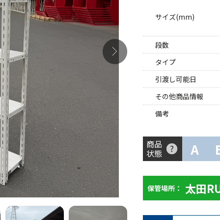
サイズ(mm)
段数
タイプ
引渡し可能日
その他商品情報
備考
商品
A
状態
太田R
保管場所：