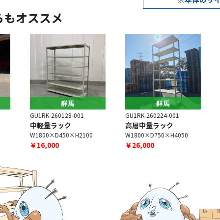
らもオススメ
群馬
群馬
GU1RK-260128-001
GU1RK-260224-001
G
中軽量ラック
高層中量ラック
W1800×D450×H2100
W1800×D750×H4050
W
￥16,000
￥26,000