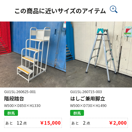
この商品に近いサイズのアイテム
GU1SL-260625-001
GU1SL-260715-003
階段踏台
はしご兼用脚立
W500×D850×H1330
W500×D730×H1490
群馬
群馬
12
￥15,000
2
￥2,000
あと
点
あと
点