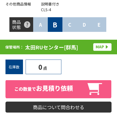
その他商品情報
説明書付き
CLS-4
商品
B
A
C
D
E
状態
太田RUセンター[群馬]
保管場所：
0
在庫数
点
商品について問合わせる