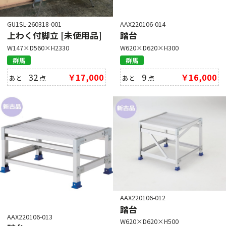
GU1SL-260318-001
AAX220106-014
上わく付脚立 [未使用品]
踏台
W147×D560×H2330
W620×D620×H300
群馬
群馬
32
￥17,000
9
￥16,000
あと
点
あと
点
AAX220106-012
踏台
AAX220106-013
W620×D620×H500