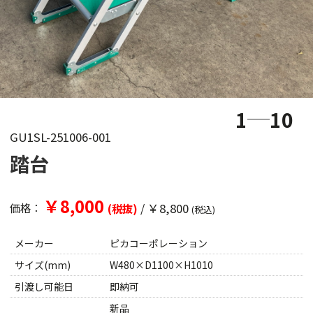
1
10
GU1SL-251006-001
踏台
￥8,000
/
￥8,800
価格：
(税抜)
(税込)
メーカー
ピカコーポレーション
サイズ(mm)
W480×D1100×H1010
引渡し可能日
即納可
新品