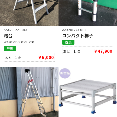
AAX201223-043
AAX201223-013
踏台
コンパクト梯子
W470×D660×H790
群馬
群馬
1
￥47,900
あと
点
1
￥6,000
あと
点