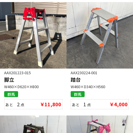
AAX201223-015
AAX230224-001
脚立
踏台
W460×D620×H800
W460×D340×H560
群馬
群馬
2
￥11,800
1
￥4,000
あと
点
あと
点