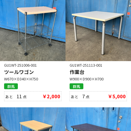
GU1WT-251006-001
GU1WT-251113-001
ツールワゴン
作業台
W670×D340×H750
W900×D900×H700
群馬
群馬
11
￥2,000
7
￥5,000
あと
点
あと
点