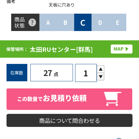
備考
天板に穴あり
商品
C
A
B
D
E
状態
太田RUセンター[群馬]
保管場所：
▲
27
在庫数
点
▼
商品について問合わせる