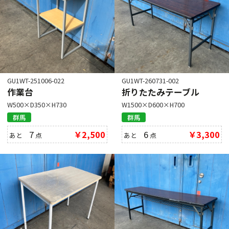
GU1WT-251006-022
GU1WT-260731-002
作業台
折りたたみテーブル
W500×D350×H730
W1500×D600×H700
群馬
群馬
7
￥2,500
6
￥3,300
あと
点
あと
点