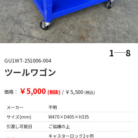
1
8
GU1WT-251006-004
ツールワゴン
￥5,000
/
￥5,500
価格：
(税抜)
(税込)
メーカー
不明
サイズ(mm)
W470×D405×H335
引渡し可能日
ご協議の上
キャスターロック2ヶ所