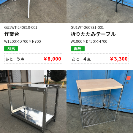
GU1WT-240819-001
GU1WT-260731-001
作業台
折りたたみテーブル
W1200×D700×H700
W1800×D450×H700
群馬
群馬
5
￥8,000
4
￥3,300
あと
点
あと
点