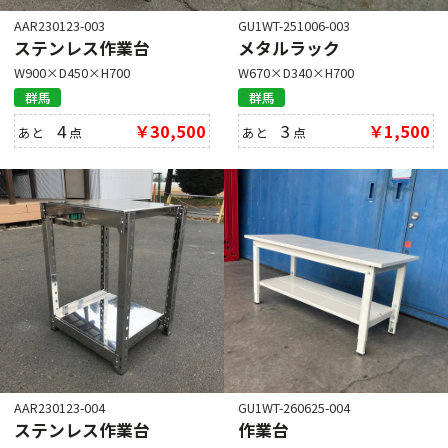
AAR230123-003
GU1WT-251006-003
ステンレス作業台
メタルラック
W900×D450×H700
W670×D340×H700
群馬
群馬
4
￥30,500
3
￥1,500
あと
点
あと
点
AAR230123-004
GU1WT-260625-004
ステンレス作業台
作業台