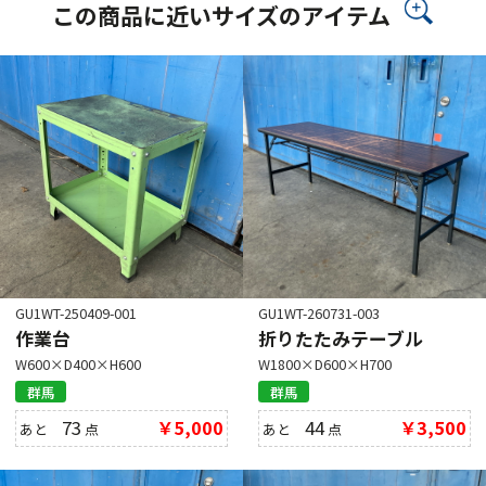
この商品に近いサイズのアイテム
GU1WT-250409-001
GU1WT-260731-003
作業台
折りたたみテーブル
W600×D400×H600
W1800×D600×H700
群馬
群馬
73
￥5,000
44
￥3,500
あと
点
あと
点