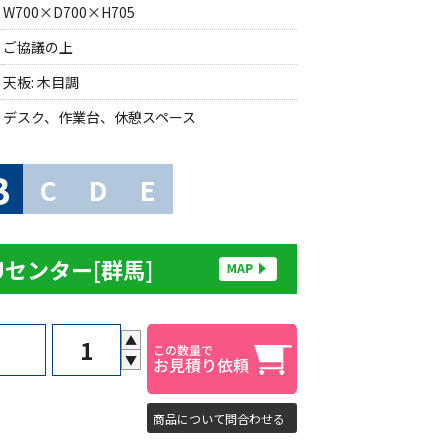
W700×D700×H705
ご協議の上
天板: 木目調
デスク、作業台、休憩スペース
B
C
D
E
Uセンター[群馬]
▲
▼
商品について問合わせる