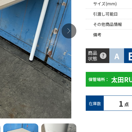
サイズ(mm)
引渡し可能日
その他商品情報
備考
商品
A
状態
太田R
保管場所：
1
在庫数
点