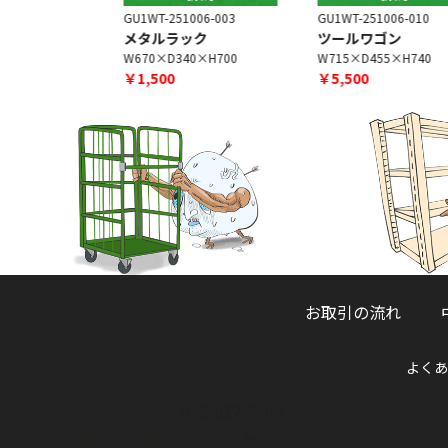
6-001
GU1WT-251006-003
GU1WT-251006-010
ン
メタルラック
ツールワゴン
H750
W670×D340×H700
W715×D455×H740
￥1,500
￥5,500
お取引の流れ
よくあ
048-832-2705
電話受付時間 9:30～12:00 ／ 13:00～16:30