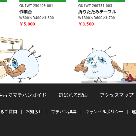
GU1WT-250409-001
GU1WT-260731-003
G
作業台
折りたたみテーブル
W600×D400×H600
W1800×D600×H700
￥5,000
￥3,500
中古でマテハンガイド
選ばれる理由
アクセスマップ
るご質問
お知らせ
マテハン辞典
キャンセルポリシー
運