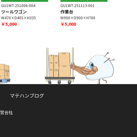
U1WT-251006-004
GU1WT-251113-001
GU1WT-251
ツールワゴン
作業台
作業台
W470×D405×H335
W900×D900×H700
W500×D35
￥5,000
￥5,000
￥2,500
マテハンブログ
営会社