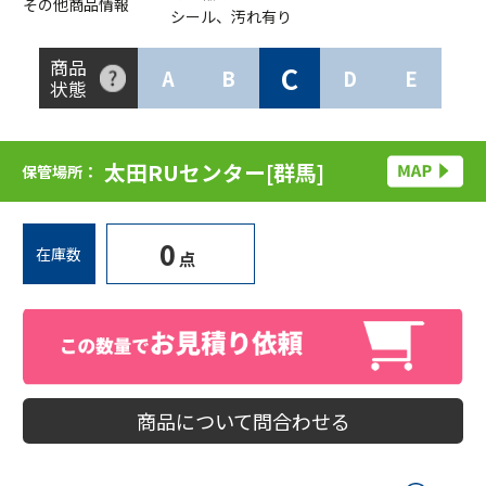
その他商品情報
シール、汚れ有り
商品
C
A
B
D
E
状態
太田RUセンター[群馬]
保管場所：
0
在庫数
点
商品について問合わせる