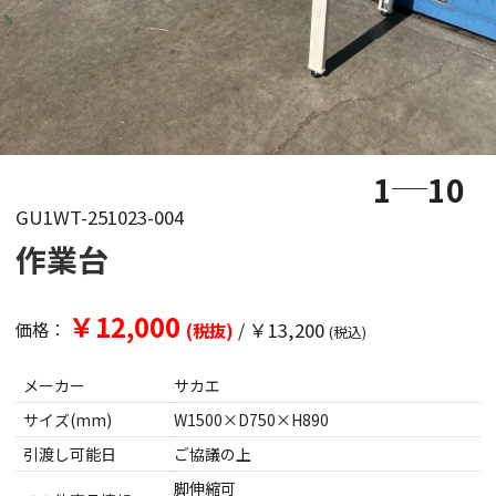
1
10
GU1WT-251023-004
作業台
￥12,000
/
￥13,200
価格：
(税抜)
(税込)
メーカー
サカエ
サイズ(mm)
W1500×D750×H890
引渡し可能日
ご協議の上
脚伸縮可