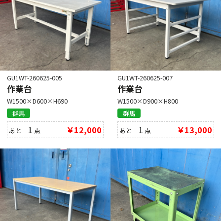
GU1WT-260625-005
GU1WT-260625-007
作業台
作業台
W1500×D600×H690
W1500×D900×H800
群馬
群馬
1
￥12,000
1
￥13,000
あと
点
あと
点