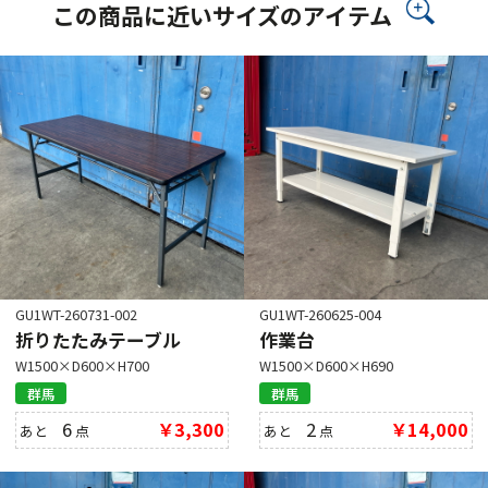
この商品に近いサイズのアイテム
GU1WT-260731-002
GU1WT-260625-004
折りたたみテーブル
作業台
W1500×D600×H700
W1500×D600×H690
群馬
群馬
6
￥3,300
2
￥14,000
あと
点
あと
点