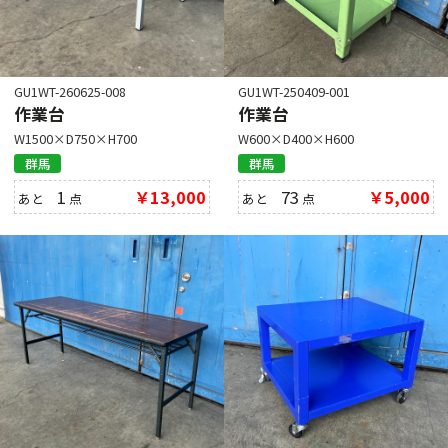
GU1WT-260625-008
GU1WT-250409-001
作業台
作業台
W1500×D750×H700
W600×D400×H600
群馬
群馬
1
￥13,000
73
￥5,000
あと
点
あと
点