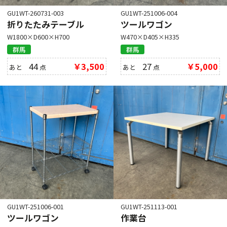
GU1WT-260731-003
GU1WT-251006-004
折りたたみテーブル
ツールワゴン
W1800×D600×H700
W470×D405×H335
群馬
群馬
44
￥3,500
27
￥5,000
あと
点
あと
点
GU1WT-251006-001
GU1WT-251113-001
ツールワゴン
作業台