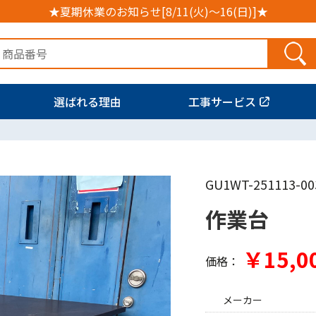
★夏期休業のお知らせ[8/11(火)～16(日)]★
選ばれる理由
工事サービス
GU1WT-251113-00
作業台
￥15,0
価格：
メーカー