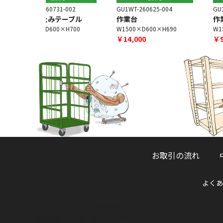
1-002
GU1WT-260625-004
GU1WT-260625-009
テーブル
作業台
作業台
×H700
W1500×D600×H690
W1500×D600×H720
￥14,000
￥9,000
お取引の流れ
よくあ
048-832-2705
電話受付時間 9:30～12:00 ／ 13:00～16:30