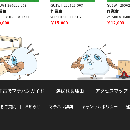
GU1WT-260625-003
GU1WT-260625-005
G
作業台
作業台
W1500×D900×H750
W1500×D600×H690
￥15,000
￥12,000
中古でマテハンガイド
選ばれる理由
アクセスマップ
るご質問
お知らせ
マテハン辞典
キャンセルポリシー
運