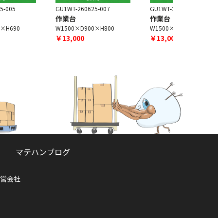
U1WT-260625-007
GU1WT-260625-008
GU1WT-250
作業台
作業台
作業台
W1500×D900×H800
W1500×D750×H700
W600×D40
￥13,000
￥13,000
￥5,000
マテハンブログ
営会社