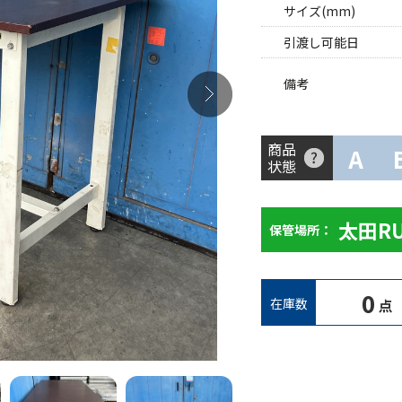
サイズ(mm)
引渡し可能日
備考
商品
A
状態
太田R
保管場所：
0
在庫数
点