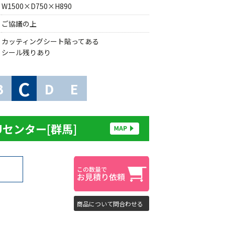
W1500×D750×H890
ご協議の上
カッティングシート貼ってある
シール残りあり
C
B
D
E
Uセンター[群馬]
商品について問合わせる