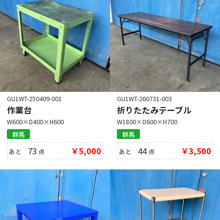
GU1WT-250409-001
GU1WT-260731-003
作業台
折りたたみテーブル
W600×D400×H600
W1800×D600×H700
群馬
群馬
73
￥5,000
44
￥3,500
あと
点
あと
点