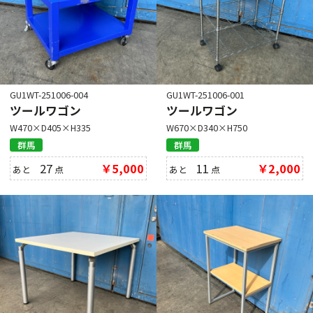
GU1WT-251006-004
GU1WT-251006-001
ツールワゴン
ツールワゴン
W470×D405×H335
W670×D340×H750
群馬
群馬
27
￥5,000
11
￥2,000
あと
点
あと
点