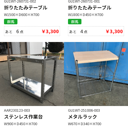
GU1WT-260731-002
GU1WT-260731-001
折りたたみテーブル
折りたたみテーブル
W1500×D600×H700
W1800×D450×H700
群馬
群馬
6
￥3,300
4
￥3,300
あと
点
あと
点
AAR230123-003
GU1WT-251006-003
ステンレス作業台
メタルラック
W900×D450×H700
W670×D340×H700