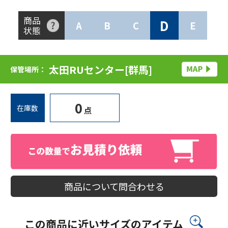
商品
D
A
B
C
E
状態
太田RUセンター[群馬]
保管場所：
0
在庫数
点
商品について問合わせる
この商品に近いサイズのアイテム