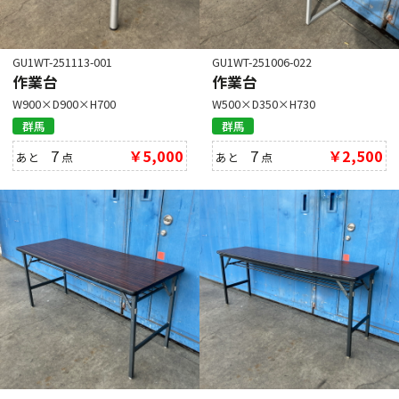
GU1WT-251113-001
GU1WT-251006-022
作業台
作業台
W900×D900×H700
W500×D350×H730
群馬
群馬
7
￥5,000
7
￥2,500
あと
点
あと
点