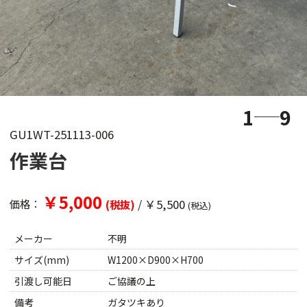
1
9
GU1WT-251113-006
作業台
￥5,000
/
￥5,500
価格：
(税抜)
(税込)
メーカー
不明
サイズ(mm)
W1200×D900×H700
引渡し可能日
ご協議の上
備考
ガタツキあり