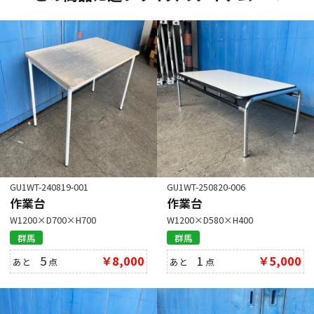
GU1WT-240819-001
GU1WT-250820-006
作業台
作業台
W1200×D700×H700
W1200×D580×H400
群馬
群馬
5
￥8,000
1
￥5,000
あと
点
あと
点