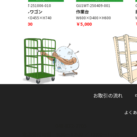
6-010
GU1WT-250409-001
GU1WT-260731-003
ン
作業台
折りたたみテーブル
H740
W600×D400×H600
W1800×D600×H700
￥5,000
￥3,500
お取引の流れ
よくあ
048-832-2705
電話受付時間 9:30～12:00 ／ 13:00～16:30