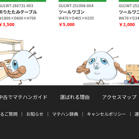
GU1WT-251006-004
GU1WT-251006-001
G
ツールワゴン
ツールワゴン
W470×D405×H335
W670×D340×H750
￥5,000
￥2,000
中古でマテハンガイド
選ばれる理由
アクセスマップ
るご質問
お知らせ
マテハン辞典
キャンセルポリシー
運