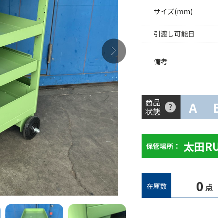
サイズ(mm)
引渡し可能日
備考
商品
A
状態
太田R
保管場所：
0
在庫数
点