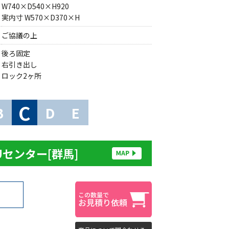
W740×D540×H920
実内寸 W570×D370×H
ご協議の上
後ろ固定
右引き出し
ロック2ヶ所
C
B
D
E
Uセンター[群馬]