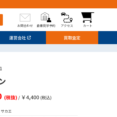
お問合わせ
倉庫見学予約
アクセス
カート
運営会社
買取査定
1
ン
0
￥4,400
(税抜)
/
(税込)
サカエ