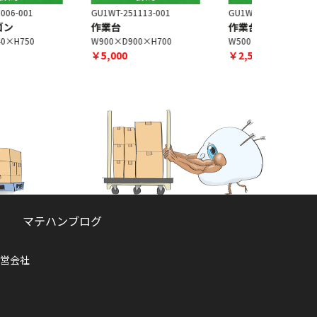
U1WT-251113-001
GU1WT-251006-022
GU1WT-260
作業台
作業台
折りたた
W900×D900×H700
W500×D350×H730
W1500×D6
￥5,000
￥2,500
￥3,300
マテハンブログ
営会社