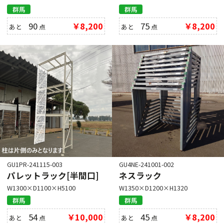
群馬
群馬
90
￥8,200
75
￥8,200
あと
点
あと
点
GU1PR-241115-003
GU4NE-241001-002
パレットラック[半間口]
ネスラック
W1300×D1100×H5100
W1350×D1200×H1320
群馬
群馬
54
￥10,000
45
￥8,200
あと
点
あと
点