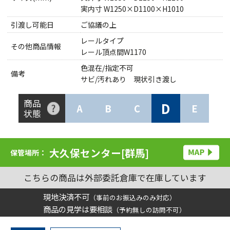
実内寸 W1250×D1100×H1010
引渡し可能日
ご協議の上
レールタイプ
その他商品情報
レール頂点間W1170
色混在/指定不可
備考
サビ/汚れあり 現状引き渡し
商品
D
A
B
C
E
状態
大久保センター[群馬]
保管場所：
こちらの商品は外部委託倉庫で在庫しています
現地決済不可
（事前のお振込みのみ対応）
商品の見学は要相談
（予約無しの訪問不可）