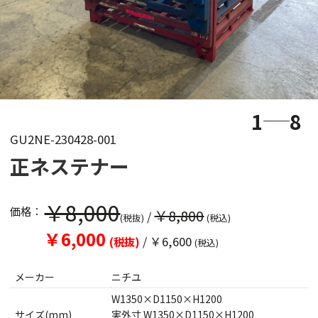
1
8
GU2NE-230428-001
正ネステナー
￥8,000
価格：
￥8,800
/
(税抜)
(税込)
￥6,000
/
￥6,600
(税抜)
(税込)
メーカー
ニチユ
W1350×D1150×H1200
サイズ(mm)
実外寸 W1350×D1150×H1200