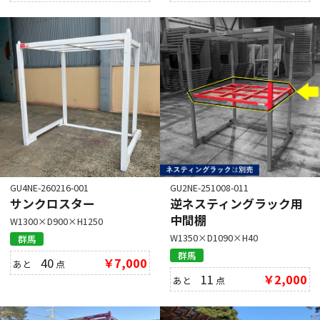
GU4NE-260216-001
GU2NE-251008-011
サンクロスター
逆ネスティングラック用
中間棚
W1300×D900×H1250
W1350×D1090×H40
群馬
群馬
40
￥7,000
あと
点
11
￥2,000
あと
点