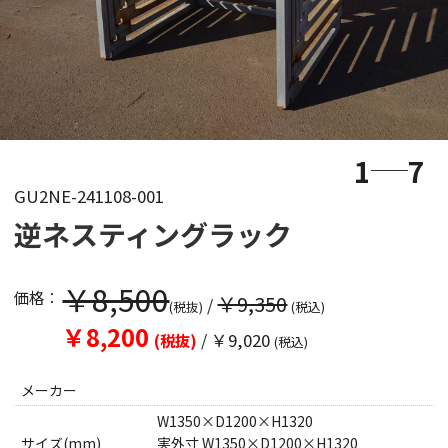
1
7
GU2NE-241108-001
逆ネスティングラック
￥8,500
価格：
￥9,350
/
(税抜)
(税込)
￥8,200
/
￥9,020
(税抜)
(税込)
メーカー
W1350×D1200×H1320
サイズ(mm)
実外寸 W1350×D1200×H1320