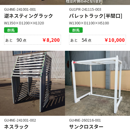
GU4NE-241001-001
GU1PR-241115-003
逆ネスティングラック
パレットラック[半間口]
W1350×D1200×H1320
W1300×D1100×H5100
群馬
群馬
90
￥8,200
54
￥10,000
あと
点
あと
点
GU4NE-241001-002
GU4NE-260216-001
ネスラック
サンクロスター