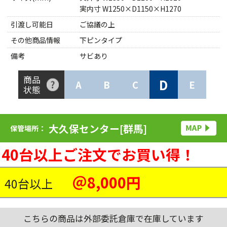
実内寸 W1250×D1150×H1270
引渡し可能日
ご協議の上
その他商品情報
下ピンタイプ
備考
サビあり
商品
D
A
B
C
E
状態
大久保センター[群馬]
保管場所：
40台以上ご注文でお買い得！
＠8,000円
40台以上
こちらの商品は外部委託倉庫で在庫しています