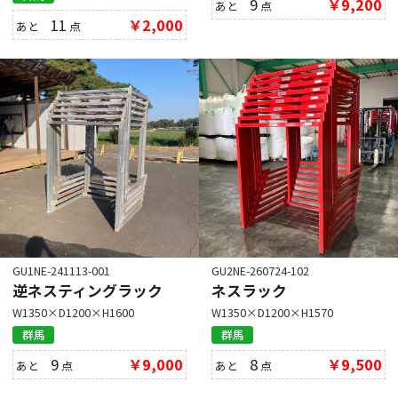
9
￥9,200
あと
点
11
￥2,000
あと
点
GU1NE-241113-001
GU2NE-260724-102
逆ネスティングラック
ネスラック
W1350×D1200×H1600
W1350×D1200×H1570
群馬
群馬
9
￥9,000
8
￥9,500
あと
点
あと
点