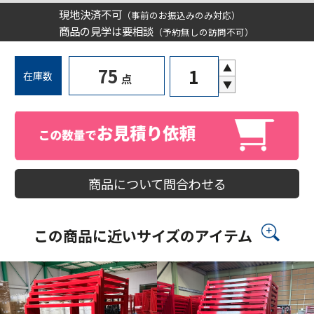
現地決済不可
（事前のお振込みのみ対応）
商品の見学は要相談
（予約無しの訪問不可）
▲
75
在庫数
点
▼
商品について問合わせる
この商品に近いサイズのアイテム