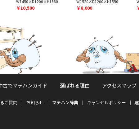
W
W1450×D1200×H1680
W1520×D1200×H1550
￥10,500
￥8,000
中古でマテハンガイド
選ばれる理由
アクセスマップ
るご質問
お知らせ
マテハン辞典
キャンセルポリシー
運