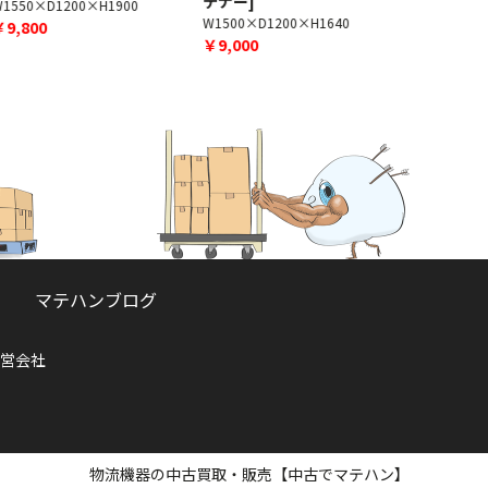
テナー]
1550×D1200×H1900
W1520×D1
W1500×D1200×H1640
￥9,800
￥7,000
￥9,000
マテハンブログ
営会社
物流機器の中古買取・販売【中古でマテハン】