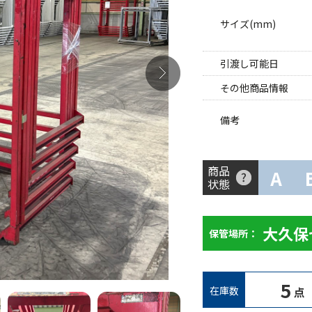
サイズ(mm)
引渡し可能日
その他商品情報
備考
商品
A
状態
大久保
保管場所：
5
在庫数
点