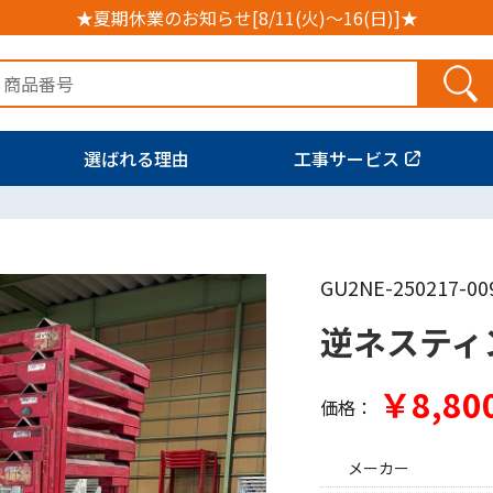
★夏期休業のお知らせ[8/11(火)～16(日)]★
選ばれる理由
工事サービス
GU2NE-250217-00
逆ネスティ
￥8,80
価格：
メーカー