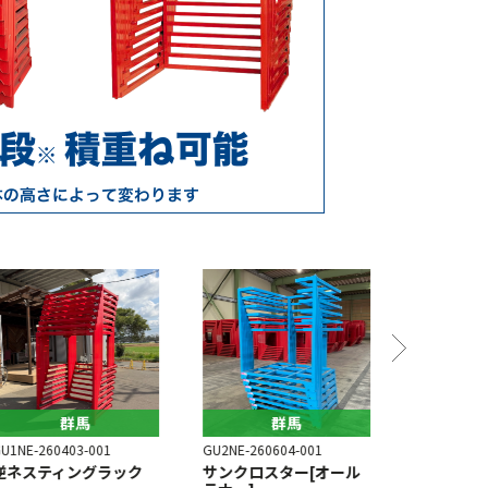
群馬
群馬
U1NE-260403-001
GU2NE-260604-001
GU4NE-251
逆ネスティングラック
サンクロスター[オール
逆ネステ