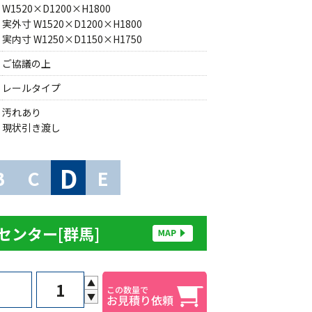
W1520×D1200×H1800
実外寸 W1520×D1200×H1800
実内寸 W1250×D1150×H1750
ご協議の上
レールタイプ
汚れあり
現状引き渡し
D
B
C
E
センター[群馬]
▲
▼