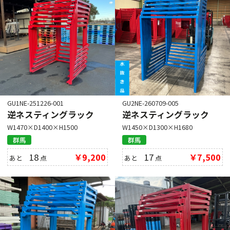
GU1NE-251226-001
GU2NE-260709-005
逆ネスティングラック
逆ネスティングラック
W1470×D1400×H1500
W1450×D1300×H1680
群馬
群馬
18
￥9,200
17
￥7,500
あと
点
あと
点