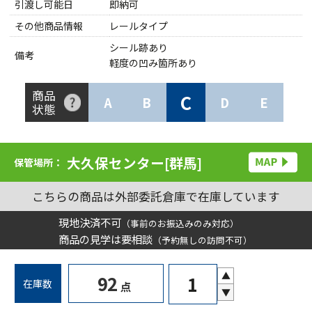
引渡し可能日
即納可
その他商品情報
レールタイプ
シール跡あり
備考
軽度の凹み箇所あり
商品
C
A
B
D
E
状態
大久保センター[群馬]
保管場所：
こちらの商品は外部委託倉庫で在庫しています
現地決済不可
（事前のお振込みのみ対応）
商品の見学は要相談
（予約無しの訪問不可）
▲
92
在庫数
点
▼