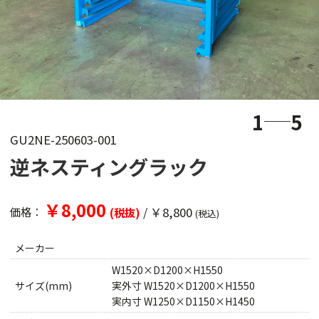
1
5
GU2NE-250603-001
逆ネスティングラック
￥8,000
/
￥8,800
価格：
(税抜)
(税込)
メーカー
W1520×D1200×H1550
サイズ(mm)
実外寸 W1520×D1200×H1550
実内寸 W1250×D1150×H1450