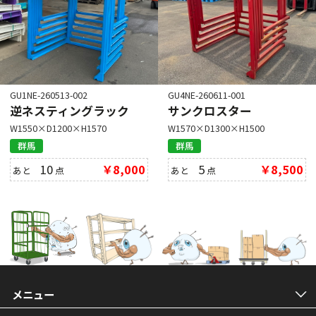
GU1NE-260513-002
GU4NE-260611-001
逆ネスティングラック
サンクロスター
W1550×D1200×H1570
W1570×D1300×H1500
群馬
群馬
10
￥8,000
5
￥8,500
あと
点
あと
点
メニュー