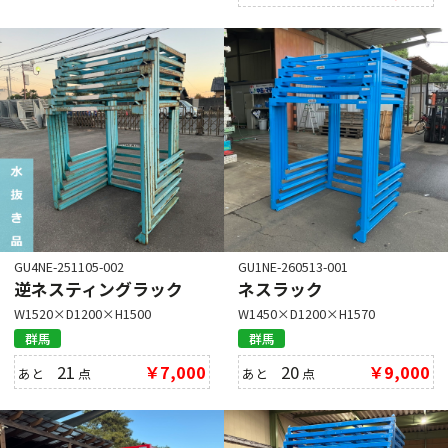
GU4NE-251105-002
GU1NE-260513-001
逆ネスティングラック
ネスラック
W1520×D1200×H1500
W1450×D1200×H1570
群馬
群馬
21
￥7,000
20
￥9,000
あと
点
あと
点