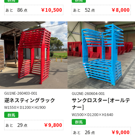
86
￥10,500
52
￥8,000
あと
点
あと
点
GU1NE-260403-001
GU2NE-260604-001
逆ネスティングラック
サンクロスター[オールテ
ナー]
W1550×D1200×H1900
W1500×D1200×H1640
群馬
群馬
29
￥9,800
あと
点
26
￥9,000
あと
点