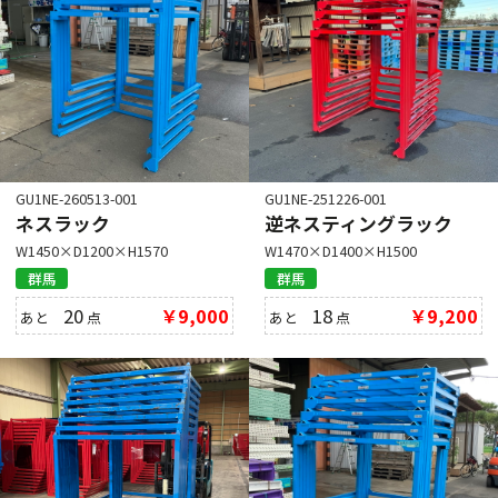
GU1NE-260513-001
GU1NE-251226-001
ネスラック
逆ネスティングラック
W1450×D1200×H1570
W1470×D1400×H1500
群馬
群馬
20
￥9,000
18
￥9,200
あと
点
あと
点