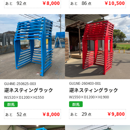
92
￥8,000
86
￥10,500
あと
点
あと
点
GU1NE-260403-001
GU4NE-250625-003
逆ネスティングラック
逆ネスティングラック
W1550×D1200×H1900
W1520×D1200×H1550
群馬
群馬
29
￥9,800
52
￥8,000
あと
点
あと
点