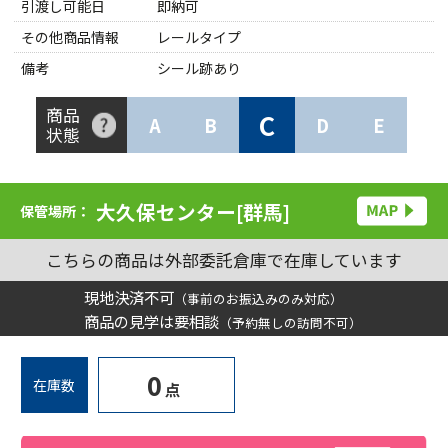
引渡し可能日
即納可
その他商品情報
レールタイプ
備考
シール跡あり
商品
C
A
B
D
E
状態
大久保センター[群馬]
保管場所：
こちらの商品は外部委託倉庫で在庫しています
現地決済不可
（事前のお振込みのみ対応）
商品の見学は要相談
（予約無しの訪問不可）
0
在庫数
点