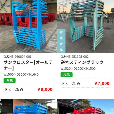
GU2NE-260604-001
GU4NE-251105-002
サンクロスター[オールテ
逆ネスティングラック
ナー]
W1520×D1200×H1500
W1500×D1200×H1640
群馬
群馬
21
￥7,000
あと
点
26
￥9,000
あと
点