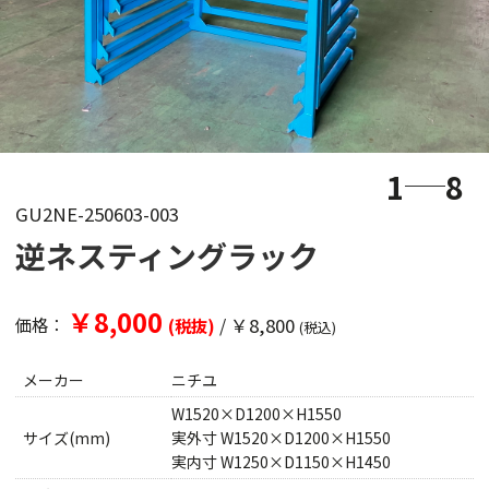
1
8
GU2NE-250603-003
逆ネスティングラック
￥8,000
/
￥8,800
価格：
(税抜)
(税込)
メーカー
ニチユ
W1520×D1200×H1550
サイズ(mm)
実外寸 W1520×D1200×H1550
実内寸 W1250×D1150×H1450