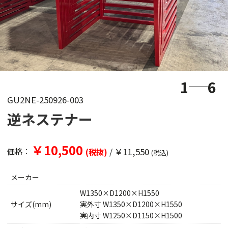
1
6
GU2NE-250926-003
逆ネステナー
￥10,500
/
￥11,550
価格：
(税抜)
(税込)
メーカー
W1350×D1200×H1550
サイズ(mm)
実外寸 W1350×D1200×H1550
実内寸 W1250×D1150×H1500