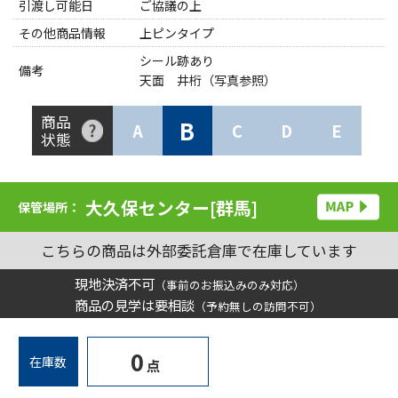
引渡し可能日
ご協議の上
その他商品情報
上ピンタイプ
シール跡あり
備考
天面 井桁（写真参照）
商品
B
A
C
D
E
状態
大久保センター[群馬]
保管場所：
こちらの商品は外部委託倉庫で在庫しています
現地決済不可
（事前のお振込みのみ対応）
商品の見学は要相談
（予約無しの訪問不可）
0
在庫数
点