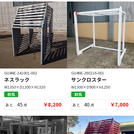
GU4NE-241001-002
GU4NE-260216-001
ネスラック
サンクロスター
W1350×D1200×H1320
W1300×D900×H1250
群馬
群馬
45
￥8,200
40
￥7,000
あと
点
あと
点