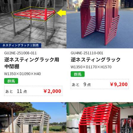
GU2NE-251008-011
GU4NE-251110-001
逆ネスティングラック用
逆ネスティングラック
中間棚
W1350×D1170×H1570
W1350×D1090×H40
群馬
群馬
9
￥9,200
あと
点
11
￥2,000
あと
点