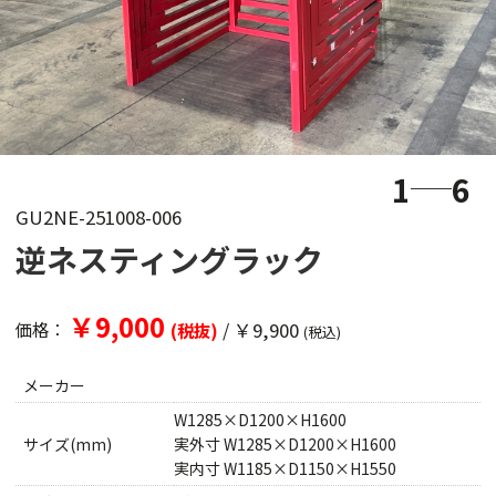
1
6
GU2NE-251008-006
逆ネスティングラック
￥9,000
/
￥9,900
価格：
(税抜)
(税込)
メーカー
W1285×D1200×H1600
サイズ(mm)
実外寸 W1285×D1200×H1600
実内寸 W1185×D1150×H1550