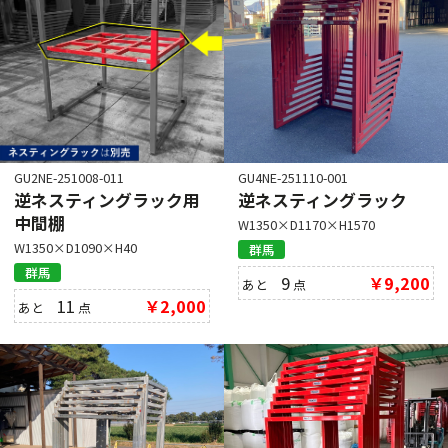
GU2NE-251008-011
GU4NE-251110-001
逆ネスティングラック用
逆ネスティングラック
中間棚
W1350×D1170×H1570
W1350×D1090×H40
群馬
群馬
9
￥9,200
あと
点
11
￥2,000
あと
点