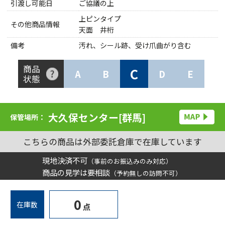
引渡し可能日
ご協議の上
上ピンタイプ
その他商品情報
天面 井桁
備考
汚れ、シール跡、受け爪曲がり含む
商品
C
A
B
D
E
状態
大久保センター[群馬]
保管場所：
こちらの商品は外部委託倉庫で在庫しています
現地決済不可
（事前のお振込みのみ対応）
商品の見学は要相談
（予約無しの訪問不可）
0
在庫数
点