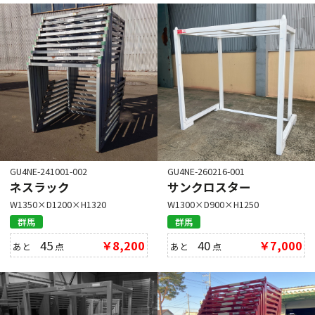
GU4NE-241001-002
GU4NE-260216-001
ネスラック
サンクロスター
W1350×D1200×H1320
W1300×D900×H1250
群馬
群馬
45
￥8,200
40
￥7,000
あと
点
あと
点