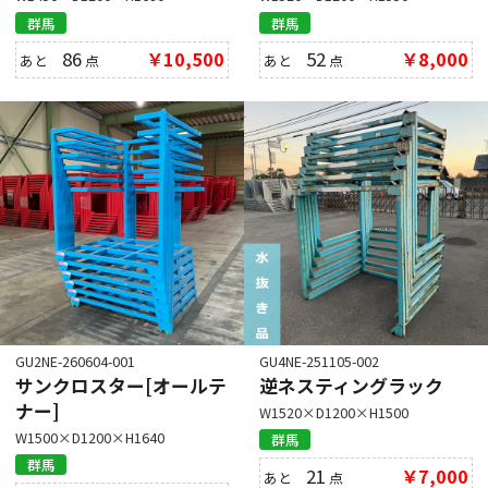
群馬
群馬
86
￥10,500
52
￥8,000
あと
点
あと
点
GU2NE-260604-001
GU4NE-251105-002
サンクロスター[オールテ
逆ネスティングラック
ナー]
W1520×D1200×H1500
W1500×D1200×H1640
群馬
群馬
21
￥7,000
あと
点