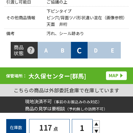
引渡し可能日
ご協議の上
下ピンタイプ
その他商品情報
ピン穴/背面ツバ形状違い混在（画像参照）
天面 井桁
備考
汚れ、シール跡あり
商品
C
A
B
D
E
状態
大久保センター[群馬]
保管場所：
こちらの商品は外部委託倉庫で在庫しています
現地決済不可
（事前のお振込みのみ対応）
商品の見学は要相談
（予約無しの訪問不可）
▲
117
在庫数
点
▼