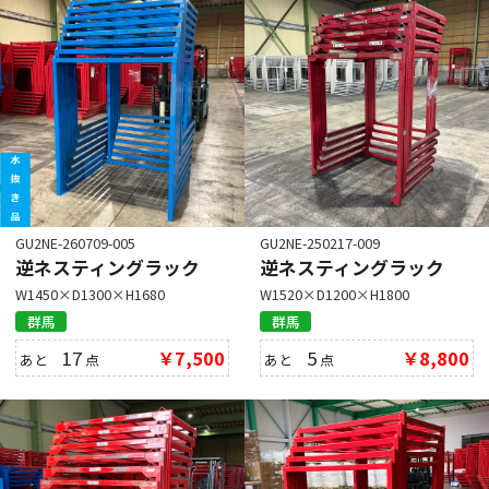
GU2NE-260709-005
GU2NE-250217-009
逆ネスティングラック
逆ネスティングラック
W1450×D1300×H1680
W1520×D1200×H1800
群馬
群馬
17
￥7,500
5
￥8,800
あと
点
あと
点