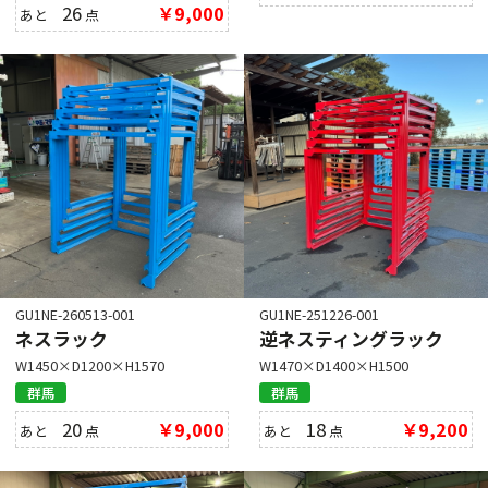
26
￥9,000
あと
点
GU1NE-260513-001
GU1NE-251226-001
ネスラック
逆ネスティングラック
W1450×D1200×H1570
W1470×D1400×H1500
群馬
群馬
20
￥9,000
18
￥9,200
あと
点
あと
点